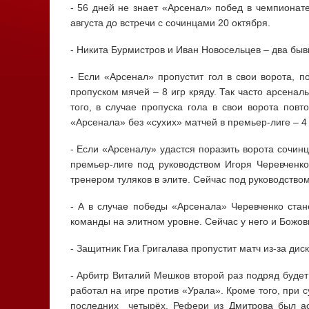
- 56 дней не знает «Арсенал» побед в чемпионат
августа до встречи с сочинцами 20 октября.
- Никита Бурмистров и Иван Новосельцев – два бы
- Если «Арсенал» пропустит гол в свои ворота, п
пропуском мячей – 8 игр кряду. Так часто арсенал
того, в случае пропуска гола в свои ворота пов
«Арсенала» без «сухих» матчей в премьер-лиге – 4
- Если «Арсеналу» удастся поразить ворота сочинц
премьер-лиге под руководством Игоря Черевченк
тренером туляков в элите. Сейчас под руководство
- А в случае победы «Арсенала» Черевченко ст
команды на элитном уровне. Сейчас у него и Божов
- Защитник Гиа Григалава пропустит матч из-за ди
- Арбитр Виталий Мешков второй раз подряд буде
работал на игре против «Урала». Кроме того, при 
последних четырёх. Рефери из Дмитрова был ас