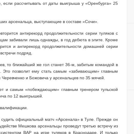
е, если рассчитывать от даты выигрыша у «Оренбурга» 25
вших арсенальца, выступающие в составе «Сочи».
овторится антирекорд продолжительности серии туляков с
ьцам забивали лишь однажды, в год дебюта в элите. Кроме
торится и антирекорд продолжительности домашней серии
 встречи подряд.
ев, то ближайший же гол станет 36-м, забитым командой в
о. Это позволит ему стать самым «забивающим» главным
м Черевченко и Божовича у арсенальцев по 35 мячей.
анет и самым «побеждающим» главным тренером тульской
ича по 12 выигрышей.
сквалификации.
т судить официальный матч «Арсенала» в Туле. Прежде он
судействе Мешкова арсенальцы проведут третью встречу из
систентом ВАР на игре туляков в Краснодаре. И только