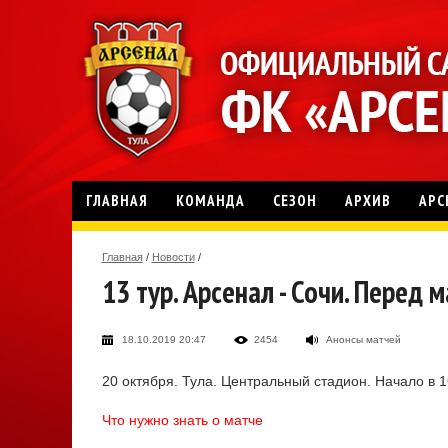
ГЛАВНАЯ
КОМАНДА
СЕЗОН
АРХИВ
АРС
Главная
/
Новости
/
13 тур. Арсенал - Сочи. Перед 
18.10.2019 20:47
2454
Анонсы матчей
20 октября. Тула. Центральный стадион. Начало в 
Что нужно знать о матче