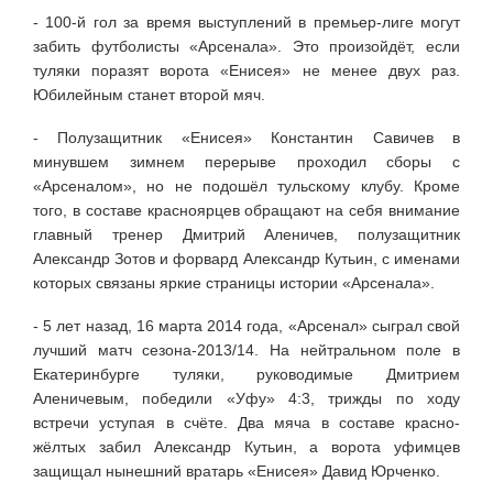
- 100-й гол за время выступлений в премьер-лиге могут
забить футболисты «Арсенала». Это произойдёт, если
туляки поразят ворота «Енисея» не менее двух раз.
Юбилейным станет второй мяч.
- Полузащитник «Енисея» Константин Савичев в
минувшем зимнем перерыве проходил сборы с
«Арсеналом», но не подошёл тульскому клубу. Кроме
того, в составе красноярцев обращают на себя внимание
главный тренер Дмитрий Аленичев, полузащитник
Александр Зотов и форвард Александр Кутьин, с именами
которых связаны яркие страницы истории «Арсенала».
- 5 лет назад, 16 марта 2014 года, «Арсенал» сыграл свой
лучший матч сезона-2013/14. На нейтральном поле в
Екатеринбурге туляки, руководимые Дмитрием
Аленичевым, победили «Уфу» 4:3, трижды по ходу
встречи уступая в счёте. Два мяча в составе красно-
жёлтых забил Александр Кутьин, а ворота уфимцев
защищал нынешний вратарь «Енисея» Давид Юрченко.