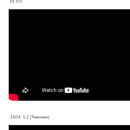
`01 0:0
`13/14 1:2 (Тимохин)