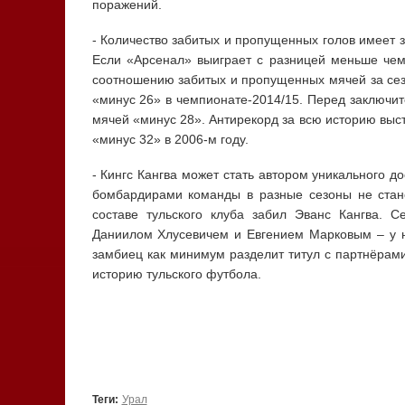
поражений.
- Количество забитых и пропущенных голов имеет 
Если «Арсенал» выиграет с разницей меньше чем 
соотношению забитых и пропущенных мячей за сез
«минус 26» в чемпионате-2014/15. Перед заключи
мячей «минус 28». Антирекорд за всю историю выс
«минус 32» в 2006-м году.
- Кингс Кангва может стать автором уникального 
бомбардирами команды в разные сезоны не стан
составе тульского клуба забил Эванс Кангва. С
Даниилом Хлусевичем и Евгением Марковым – у ни
замбиец как минимум разделит титул с партнёрами
историю тульского футбола.
Теги:
Урал