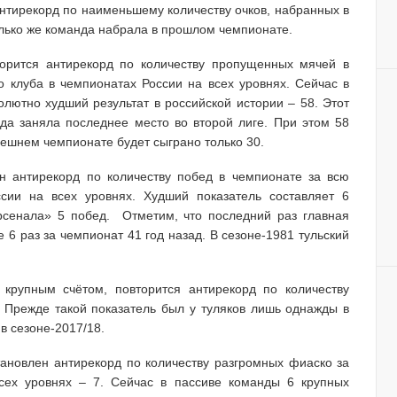
 антирекорд по наименьшему количеству очков, набранных в
только же команда набрала в прошлом чемпионате.
торится антирекорд по количеству пропущенных мячей в
о клуба в чемпионатах России на всех уровнях. Сейчас в
олютно худший результат в российской истории – 58. Этот
нда заняла последнее место во второй лиге. При этом 58
нешнем чемпионате будет сыграно только 30.
ен антирекорд по количеству побед в чемпионате за всю
ссии на всех уровнях. Худший показатель составляет 6
рсенала» 5 побед. Отметим, что последний раз главная
6 раз за чемпионат 41 год назад. В сезоне-1981 тульский
 крупным счётом, повторится антирекорд по количеству
 Прежде такой показатель был у туляков лишь однажды в
в сезоне-2017/18.
становлен антирекорд по количеству разгромных фиаско за
всех уровнях – 7. Сейчас в пассиве команды 6 крупных