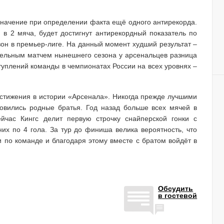
значение при определении факта ещё одного антирекорда.
в 2 мяча, будет достигнут антирекордный показатель по
он в премьер-лиге. На данный момент худший результат –
тельным матчем нынешнего сезона у арсенальцев разница
туплений команды в чемпионатах России на всех уровнях –
достижения в истории «Арсенала». Никогда прежде лучшими
овились родные братья. Год назад больше всех мячей в
ейчас Кингс делит первую строчку снайперской гонки с
х по 4 гола. За тур до финиша велика вероятность, что
 по команде и благодаря этому вместе с братом войдёт в
Обсудить
в гостевой