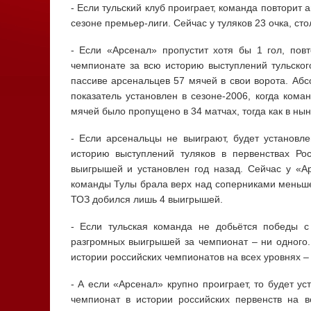
- Если тульский клуб проиграет, команда повторит
сезоне премьер-лиги. Сейчас у туляков 23 очка, с
- Если «Арсенал» пропустит хотя бы 1 гол, пов
чемпионате за всю историю выступлений тульског
пассиве арсенальцев 57 мячей в свои ворота. Абс
показатель установлен в сезоне-2006, когда кома
мячей было пропущено в 34 матчах, тогда как в ны
- Если арсенальцы не выиграют, будет установл
историю выступлений туляков в первенствах Ро
выигрышей и установлен год назад. Сейчас у «А
команды Тулы брала верх над соперниками меньше 
ТОЗ добился лишь 4 выигрышей.
- Если тульская команда не добьётся победы с
разгромных выигрышей за чемпионат – ни одного.
истории российских чемпионатов на всех уровнях – 
- А если «Арсенал» крупно проиграет, то будет у
чемпионат в истории российских первенств на 