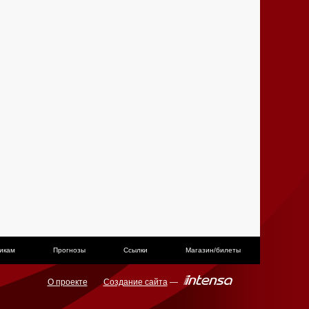
икам
Прогнозы
Ссылки
Магазин/билеты
О проекте
Создание сайта
—