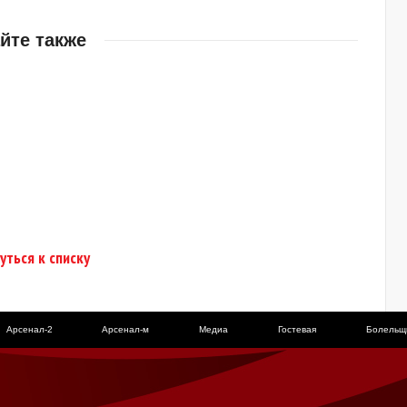
йте также
уться к списку
Арсенал-2
Арсенал-м
Медиа
Гостевая
Болельщ