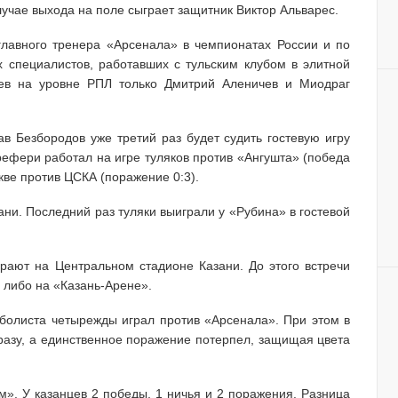
лучае выхода на поле сыграет защитник Виктор Альварес.
 главного тренера «Арсенала» в чемпионатах России и по
х специалистов, работавших с тульским клубом в элитной
цев на уровне РПЛ только Дмитрий Аленичев и Миодраг
ав Безбородов уже третий раз будет судить гостевую игру
рефери работал на игре туляков против «Ангушта» (победа
скве против ЦСКА (поражение 0:3).
ани. Последний раз туляки выиграли у «Рубина» в гостевой
рают на Центральном стадионе Казани. До этого встречи
 либо на «Казань-Арене».
болиста четырежды играл против «Арсенала». При этом в
 разу, а единственное поражение потерпел, защищая цвета
м». У казанцев 2 победы, 1 ничья и 2 поражения. Разница