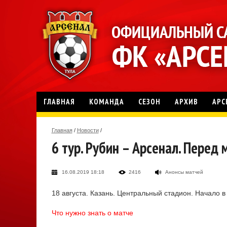
ГЛАВНАЯ
КОМАНДА
СЕЗОН
АРХИВ
АРС
Главная
/
Новости
/
6 тур. Рубин – Арсенал. Перед
16.08.2019 18:18
2416
Анонсы матчей
18 августа. Казань. Центральный стадион. Начало в
Что нужно знать о матче