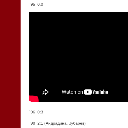
`95 0:0
`96 0:3
`98 2:1 (Андрадина, Зубарев)