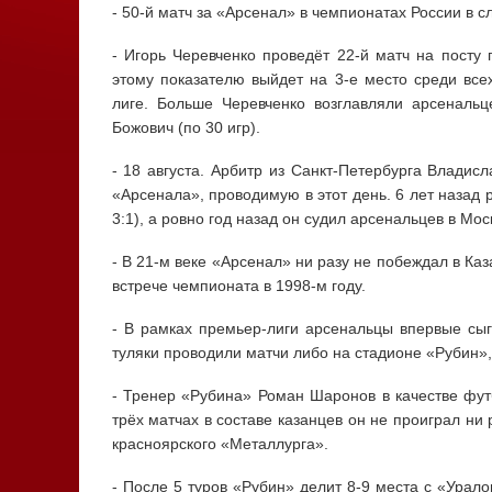
- 50-й матч за «Арсенал» в чемпионатах России в с
- Игорь Черевченко проведёт 22-й матч на посту
этому показателю выйдет на 3-е место среди все
лиге. Больше Черевченко возглавляли арсеналь
Божович (по 30 игр).
- 18 августа. Арбитр из Санкт-Петербурга Владисл
«Арсенала», проводимую в этот день. 6 лет назад 
3:1), а ровно год назад он судил арсенальцев в Мо
- В 21-м веке «Арсенал» ни разу не побеждал в Каз
встрече чемпионата в 1998-м году.
- В рамках премьер-лиги арсенальцы впервые сыг
туляки проводили матчи либо на стадионе «Рубин»,
- Тренер «Рубина» Роман Шаронов в качестве фут
трёх матчах в составе казанцев он не проиграл ни
красноярского «Металлурга».
- После 5 туров «Рубин» делит 8-9 места с «Урало