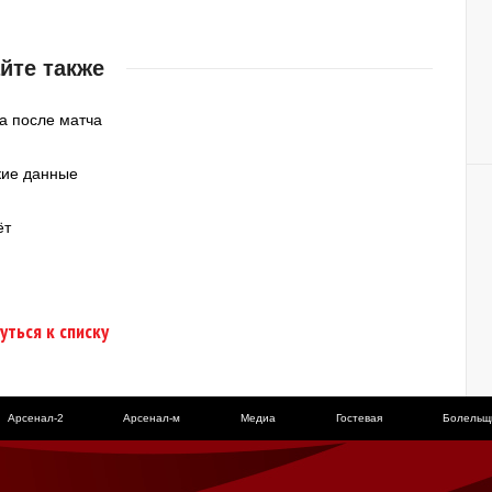
йте также
ка после матча
кие данные
ёт
уться к списку
Арсенал-2
Арсенал-м
Медиа
Гостевая
Болельщ