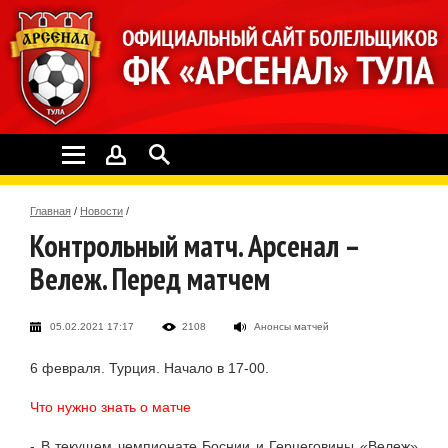
Главная
/
Новости
/
Контрольный матч. Арсенал –
Вележ. Перед матчем
05.02.2021 17:17
2108
Анонсы матчей
6 февраля. Турция. Начало в 17-00.
Что нужно знать о матче
- В текущем чемпионате Боснии и Герцеговины «Вележ»