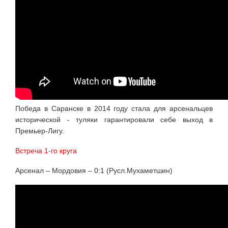
Победа в Саранске в 2014 году стала для арсенальцев
исторической - туляки гарантировали себе выход в
Премьер-Лигу.
Встреча 1-го круга
Арсенал – Мордовия – 0:1 (Русл.Мухаметшин)