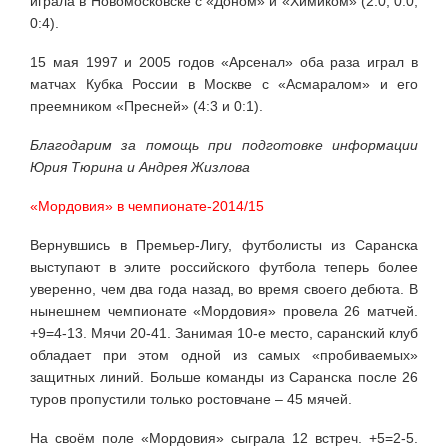
играла в Новомосковске с «Доном» и «Химиком» (2:0, 0:0,
0:4).
15 мая 1997 и 2005 годов «Арсенал» оба раза играл в
матчах Кубка России в Москве с «Асмаралом» и его
преемником «Пресней» (4:3 и 0:1).
Благодарим за помощь при подготовке информации
Юрия Тюрина и Андрея Жизлова
«Мордовия» в чемпионате-2014/15
Вернувшись в Премьер-Лигу, футболисты из Саранска
выступают в элите российского футбола теперь более
уверенно, чем два года назад, во время своего дебюта. В
нынешнем чемпионате «Мордовия» провела 26 матчей.
+9=4-13. Мячи 20-41. Занимая 10-е место, саранский клуб
обладает при этом одной из самых «пробиваемых»
защитных линий. Больше команды из Саранска после 26
туров пропустили только ростовчане – 45 мячей.
На своём поле «Мордовия» сыграла 12 встреч. +5=2-5.