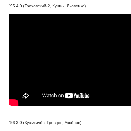
`95 4:0 (Гроховский-2, Кущик, Яковенко)
`96 3:0 (Кузьмичёв, Гревцев, Аксёнов)