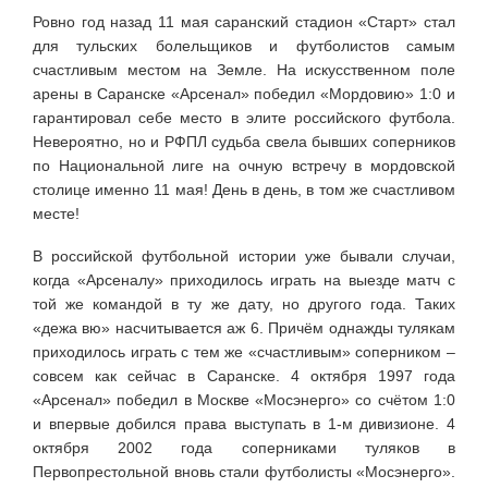
Ровно год назад 11 мая саранский стадион «Старт» стал
для тульских болельщиков и футболистов самым
счастливым местом на Земле. На искусственном поле
арены в Саранске «Арсенал» победил «Мордовию» 1:0 и
гарантировал себе место в элите российского футбола.
Невероятно, но и РФПЛ судьба свела бывших соперников
по Национальной лиге на очную встречу в мордовской
столице именно 11 мая! День в день, в том же счастливом
месте!
В российской футбольной истории уже бывали случаи,
когда «Арсеналу» приходилось играть на выезде матч с
той же командой в ту же дату, но другого года. Таких
«дежа вю» насчитывается аж 6. Причём однажды тулякам
приходилось играть с тем же «счастливым» соперником –
совсем как сейчас в Саранске. 4 октября 1997 года
«Арсенал» победил в Москве «Мосэнерго» со счётом 1:0
и впервые добился права выступать в 1-м дивизионе. 4
октября 2002 года соперниками туляков в
Первопрестольной вновь стали футболисты «Мосэнерго».