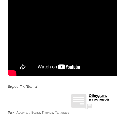
Видео ФК "Волга"
Обсудить
в гостевой
,
,
,
Теги:
Арсенал
Волга
Павлов
Талалаев