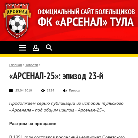
Главная
/
Новости
/
«АРСЕНАЛ-25»: эпизод 23-й
25.04.2010
2724
Пресса
Продолжаем серию публикаций из истории тульского
«Арсенала» под общим циклом
«Арсенал-25»
.
Разгром на прощание
В 1991 году состоялся последний чемпионат Советского