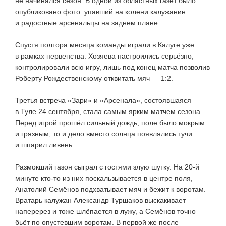
не начинался сезон. В одной из областных газет было
опубликовано фото: упавший на колени калужанин
и радостные арсенальцы на заднем плане.
Спустя полтора месяца команды играли в Калуге уже
в рамках первенства. Хозяева настроились серьёзно,
контролировали всю игру, лишь под конец матча позволив
Роберту Рождественскому отквитать мяч — 1:2.
Третья встреча «Зари» и «Арсенала», состоявшаяся
в Туле 24 сентября, стала самым ярким матчем сезона.
Перед игрой прошёл сильный дождь, поле было мокрым
и грязным, то и дело вместо солнца появлялись тучи
и шпарил ливень.
Размокший газон сыграл с гостями злую шутку. На
20-й
минуте
кто-то
из них поскальзывается в центре поля,
Анатолий Семёнов подхватывает мяч и бежит к воротам.
Вратарь калужан Александр Туршаков выскакивает
наперерез и тоже шлёпается в лужу, а Семёнов точно
бьёт по опустевшим воротам. В первой же после