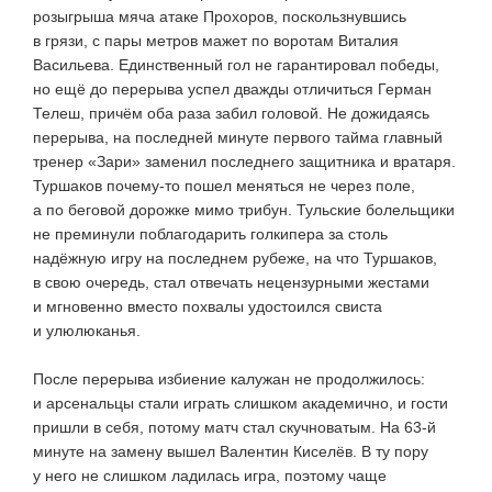
розыгрыша мяча атаке Прохоров, поскользнувшись
в грязи, с пары метров мажет по воротам Виталия
Васильева. Единственный гол не гарантировал победы,
но ещё до перерыва успел дважды отличиться Герман
Телеш, причём оба раза забил головой. Не дожидаясь
перерыва, на последней минуте первого тайма главный
тренер «Зари» заменил последнего защитника и вратаря.
Туршаков
почему-то
пошел меняться не через поле,
а по беговой дорожке мимо трибун. Тульские болельщики
не преминули поблагодарить голкипера за столь
надёжную игру на последнем рубеже, на что Туршаков,
в свою очередь, стал отвечать нецензурными жестами
и мгновенно вместо похвалы удостоился свиста
и улюлюканья.
После перерыва избиение калужан не продолжилось:
и арсенальцы стали играть слишком академично, и гости
пришли в себя, потому матч стал скучноватым. На
63-й
минуте на замену вышел Валентин Киселёв. В ту пору
у него не слишком ладилась игра, поэтому чаще