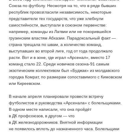
Союза по футболу. Несмотря на то, что в ряде бывших
республик провозгласили независимость, некоторые
представители тех государств, что уже хлебнули
самостийности, выступали в союзном первенстве:
например, команды из Латвии или не покорившейся
грузинским властям Абхазии. Парадоксальный факт —
страна трещала по швам, а количество команд,
выступавших во второй лиге, год от года продолжало
расти. Вот и в зоне, где играл «Арсенал», вместо 17
команд стало 22. Среди новичков
сезона-91
самым
экзотическим коллективом был «Буджак» из молдавского
городка Комрат, по размерам сопоставимого с Кимовском
или Киреевском.
В начале апреля планировали провести встречу
футболистов и руководства «Арсенала» с болельщиками.
В одном месте написали, что она пройдёт
в ДК профсоюзов, в другом — что
в ДК железнодорожников. Внятной информации
не появилось вплоть до назначенного часа. Болельщики