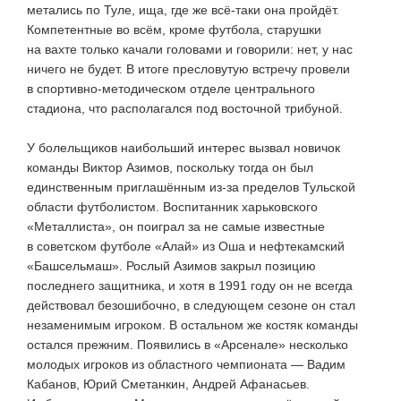
метались по Туле, ища, где же
всё-таки
она пройдёт.
Компетентные во всём, кроме футбола, старушки
на вахте только качали головами и говорили: нет, у нас
ничего не будет. В итоге пресловутую встречу провели
в
спортивно-методическом
отделе центрального
стадиона, что располагался под восточной трибуной.
У болельщиков наибольший интерес вызвал новичок
команды Виктор Азимов, поскольку тогда он был
единственным приглашённым
из-за
пределов Тульской
области футболистом. Воспитанник харьковского
«Металлиста», он поиграл за не самые известные
в советском футболе «Алай» из Оша и нефтекамский
«Башсельмаш». Рослый Азимов закрыл позицию
последнего защитника, и хотя в 1991 году он не всегда
действовал безошибочно, в следующем сезоне он стал
незаменимым игроком. В остальном же костяк команды
остался прежним. Появились в «Арсенале» несколько
молодых игроков из областного чемпионата — Вадим
Кабанов, Юрий Сметанкин, Андрей Афанасьев.