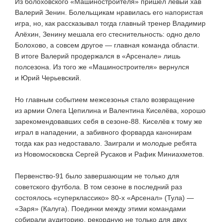
Из болоховского «Машиностроителя» пришёл левый хав
Валерий Зенин. Болельщикам нравилась его напористая
игра, но, как рассказывал тогда главный тренер Владимир
Алёхин, Зенину мешала его стеснительность: одно дело
Болохово, а совсем другое — главная команда области.
В итоге Валерий продержался в «Арсенале» лишь
полсезона. Из того же «Машиностроителя» вернулся
и Юрий Черьевский.
Но главным событием межсезонья стало возвращение
из армии Олега Цепилина и Валентина Киселёва, хорошо
зарекомендовавших себя в
сезоне-88
. Киселёв к тому же
играл в нападении, а забивного форварда канонирам
тогда как раз недоставало. Заиграли и молодые ребята
из Новомосковска Сергей Русаков и Рафик Миниахметов.
Первенство-91
было завершающим не только для
советского футбола. В том сезоне в последний раз
состоялось «суперклассико»
80-х
«Арсенал» (Тула) —
«Заря» (Калуга). Поединки между этими командами
собирали аудиторию, рекордную не только для двух