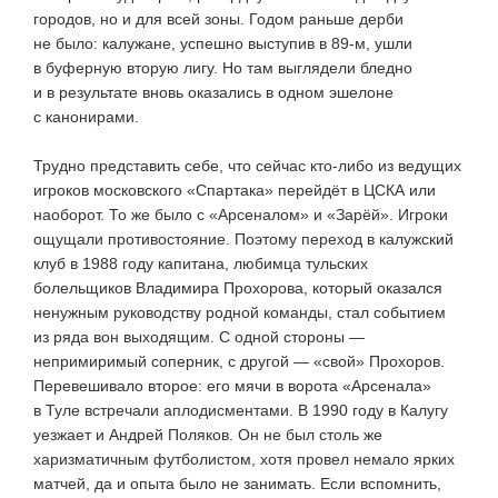
городов, но и для всей зоны. Годом раньше дерби
не было: калужане, успешно выступив в
89-м
, ушли
в буферную вторую лигу. Но там выглядели бледно
и в результате вновь оказались в одном эшелоне
с канонирами.
Трудно представить себе, что сейчас
кто-либо
из ведущих
игроков московского «Спартака» перейдёт в ЦСКА или
наоборот. То же было с «Арсеналом» и «Зарёй». Игроки
ощущали противостояние. Поэтому переход в калужский
клуб в 1988 году капитана, любимца тульских
болельщиков Владимира Прохорова, который оказался
ненужным руководству родной команды, стал событием
из ряда вон выходящим. С одной стороны —
непримиримый соперник, с другой — «свой» Прохоров.
Перевешивало второе: его мячи в ворота «Арсенала»
в Туле встречали аплодисментами. В 1990 году в Калугу
уезжает и Андрей Поляков. Он не был столь же
харизматичным футболистом, хотя провел немало ярких
матчей, да и опыта было не занимать. Если вспомнить,