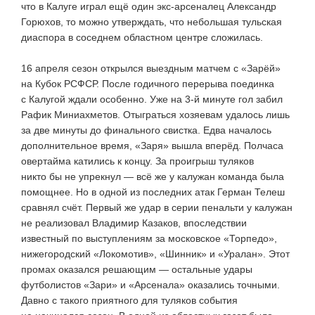
что в Калуге играл ещё один
экс-арсеналец
Александр
Горюхов, то можно утверждать, что небольшая тульская
диаспора в соседнем областном центре сложилась.
16 апреля сезон открылся выездным матчем с «Зарёй»
на Кубок РСФСР. После годичного перерыва поединка
с Калугой ждали особенно. Уже на
3-й
минуте гол забил
Рафик Миниахметов. Отыграться хозяевам удалось лишь
за две минуты до финального свистка. Едва началось
дополнительное время, «Заря» вышла вперёд. Полчаса
овертайма катились к концу. За проигрыш туляков
никто бы не упрекнул — всё же у калужан команда была
помощнее. Но в одной из последних атак Герман Телеш
сравнял счёт. Первый же удар в серии пенальти у калужан
не реализовал Владимир Казаков, впоследствии
известный по выступлениям за московское «Торпедо»,
нижегородский «Локомотив», «Шинник» и «Уралан». Этот
промах оказался решающим — остальные удары
футболистов «Зари» и «Арсенала» оказались точными.
Давно с такого приятного для туляков события