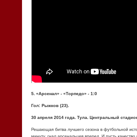
5. «Арсенал» - «Торпедо» - 1:0
Гол: Рыжков (23).
30 апреля 2014 года. Тула. Центральный стадион
Решающая битва лучшего сезона в футбольной исто
минуту, гнал арсенальцев вперед. И пусть качество