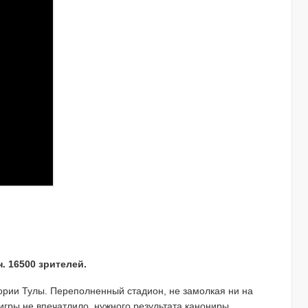
. 16500 зрителей.
рии Тулы. Переполненный стадион, не замолкая ни на
 игры не впечатлило, нужного результата канониры