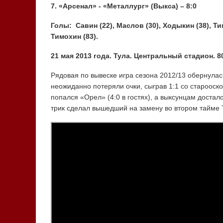
7. «Арсенал» - «Металлург» (Выкса) – 8:0
Голы: Савин (22), Маслов (30), Ходыкин (38), Тим
Тимохин (83).
21 мая 2013 года. Тула. Центральный стадион. 8
Рядовая по вывеске игра сезона 2012/13 обернула
неожиданно потеряли очки, сыграв 1:1 со старооск
попался «Орел» (4:0 в гостях), а выксунцам достал
трик сделал вышедший на замену во втором тайме 