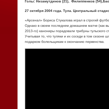
Голы: Низамутдинов (21), Филиппенков (54),Баск
27 октября 2004 года. Тула. Центральный стадио
«Арсенал» Бориса Стукалова играл в строгий футбо
Однако в своем последнем домашнем матче (как вы
2013-го) канониры порадовали трибуны тульского 
Учитывая то, что туляки и их соседи в том сезоне 
подарком болельщикам к окончанию первенства.