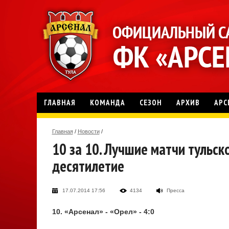
ГЛАВНАЯ
КОМАНДА
СЕЗОН
АРХИВ
АРС
Главная
/
Новости
/
10 за 10. Лучшие матчи тульск
десятилетие
17.07.2014 17:56
4134
Пресса
10. «Арсенал» - «Орел» - 4:0