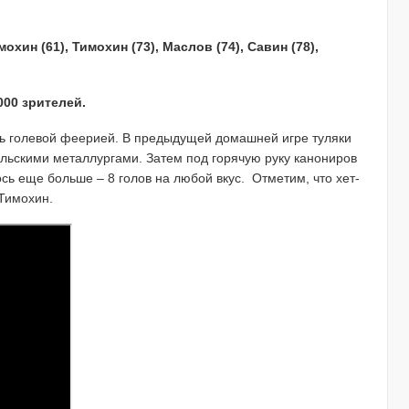
охин (61), Тимохин (73), Маслов (74), Савин (78),
000 зрителей.
сь голевой феерией. В предыдущей домашней игре туляки
ольскими металлургами. Затем под горячую руку канониров
ось еще больше – 8 голов на любой вкус. Отметим, что хет-
Тимохин.