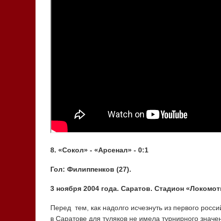
8. «Сокол» - «Арсенал» - 0:1
Гол: Филиппенков (27).
3 ноября 2004 года. Саратов. Стадион «Локомот
Перед тем, как надолго исчезнуть из первого росс
в Саратове для туляков не имела турнирного значен