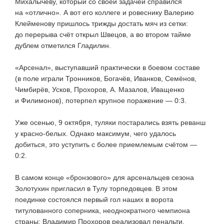
Михалычеву, который со своей задачей справился
на «отлично». А вот его коллеге и ровеснику Валерию
Клейменову пришлось трижды достать мяч из сетки:
до перерыва счёт открыл Швецов, а во втором тайме
дублем отметился Гладилин.
«Арсенал», выступавший практически в боевом составе
(в поле играли Тронников, Богачёв, Иванков, Семёнов,
Чимбирёв, Усков, Прохоров, А. Мазалов, Иващенко
и Филимонов), потерпел крупное поражение — 0:3.
Уже осенью, 9 октября, туляки постарались взять реванш
у
красно-белых
. Однако максимум, чего удалось
добиться, это уступить с более приемлемым счётом —
0:2.
В самом конце «бронзового» для арсенальцев сезона
Золотухин пригласил в Тулу торпедовцев. В этом
поединке состоялся первый гол наших в ворота
титулованного соперника, неоднократного чемпиона
страны: Владимир Прохоров реализовал пенальти.