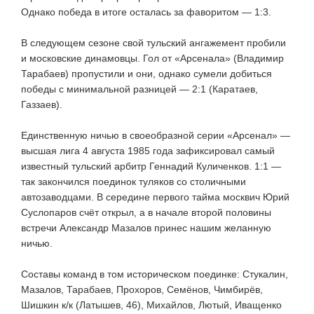
Однако победа в итоге осталась за фаворитом — 1:3.
В следующем сезоне свой тульский ангажемент пробили
и московские динамовцы. Гол от «Арсенала» (Владимир
Тарабаев) пропустили и они, однако сумели добиться
победы с минимальной разницей — 2:1 (Каратаев,
Газзаев).
Единственную ничью в своеобразной серии «Арсенал» —
высшая лига 4 августа 1985 года зафиксировал самый
известный тульский арбитр Геннадий Куличенков. 1:1 —
так закончился поединок туляков со столичными
автозаводцами. В середине первого тайма москвич Юрий
Суслопаров счёт открыл, а в начале второй половины
встречи Александр Мазалов принес нашим желанную
ничью.
Составы команд в том историческом поединке: Стукалин,
Мазалов, Тарабаев, Прохоров, Семёнов, Чимбирёв,
Шишкин
к/к
(Латышев, 46), Михайлов, Лютый, Иващенко