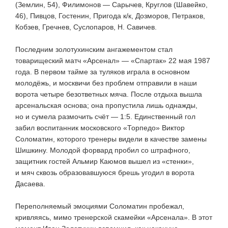
(Землин, 54), Филимонов — Сарычев, Круглов (Шавейко,
46), Пивцов, Гостенин, Пригода
к/к
, Дозморов, Петраков,
Кобзев, Гречнев, Суслопаров, Н. Савичев.
Последним золотухинским ангажементом стал
товарищеский матч «Арсенал» — «Спартак» 22 мая 1987
года. В первом тайме за туляков играла в основном
молодёжь, и москвичи без проблем отправили в наши
ворота четыре безответных мяча. После отдыха вышла
арсенальская основа; она пропустила лишь однажды,
но и сумела размочить счёт — 1:5. Единственный гол
забил воспитанник московского «Торпедо» Виктор
Соломатин, которого тренеры видели в качестве замены
Шишкину. Молодой форвард пробил со штрафного,
защитник гостей Альмир Каюмов вышел из «стенки»,
и мяч сквозь образовавшуюся брешь угодил в ворота
Дасаева.
Переполняемый эмоциями Соломатин пробежал,
кривляясь, мимо тренерской скамейки «Арсенала». В этот