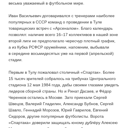
весьма уважаемый в футбольном мире.
Иван Васильевич договаривался с тренерами наиболее
популярных в СССР команд о проведении в Туле
товарищеских встреч с «Арсеналом». Благо календарь
позволял: наличие всего 16–17 коллективов в нашей зоне
второй лиги не предполагало чересчур плотный график,
а из Кубка РСФСР оружейники, напомним, выбывали
в середине восьмидесятых уже на первой (апрельской)
стадии.
Первым в Тулу пожаловал столичный «Спартак». Более
15 тысяч зрителей собралось на трибунах Центрального
стадиона 12 мая 1984 года, дабы своими глазами увидеть
лидеров сборной страны. Но и Ринат Дасаев, и Фёдор
Черенков остались в Москве. Зато приехали Сергей
Швецов, Валерий Гладилин, Александр Бубнов, Сергей
Шавло, Геннадий Морозов, Юрий Гаврилов, Евгений
Сидоров, другие популярные футболисты. Ворота
«Спартака» доверили защищать юному дублёру Алексею