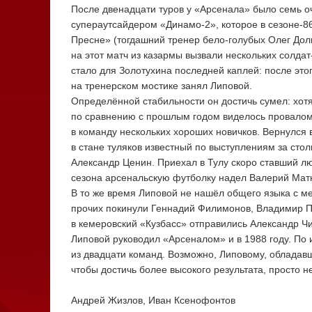
После двенадцати туров у «Арсенала» было семь о
супераутсайдером
«Динамо-2»
, которое в
сезоне-8
Пресне» (тогдашний тренер
бело-голубых
Олег Дол
на этот матч из казармы вызвали нескольких
солдат
стало для Золотухина последней каплей: после это
на тренерском мостике занял Липовой.
Определённой стабильности он достичь сумел: хотя
по сравнению с прошлым годом виделось провалом,
в команду нескольких хороших новичков. Вернулс
в стане туляков известный по выступлениям за ст
Александр Ценин. Приехал в Тулу скоро ставший 
сезона арсенальскую футболку надел Валерий Ма
В то же время Липовой не нашёл общего языка с ме
прочих покинули Геннадий Филимонов, Владимир П
в кемеровский «Кузбасс» отправились Александр Ч
Липовой руководил «Арсеналом» и в 1988 году. По 
из двадцати команд. Возможно, Липовому, обладав
чтобы достичь более высокого результата, просто н
Андрей Жизлов, Иван Ксенофонтов