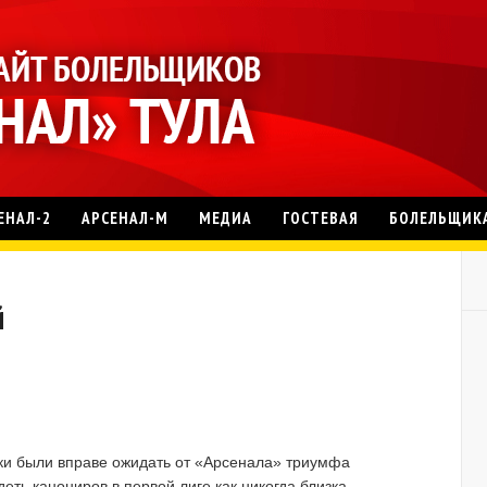
ЕНАЛ-2
АРСЕНАЛ-М
МЕДИА
ГОСТЕВАЯ
БОЛЕЛЬЩИК
й
ки были вправе ожидать от «Арсенала» триумфа
еть канониров в первой лиге как никогда близка