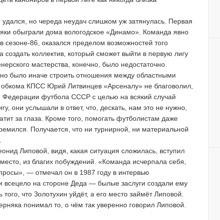
 удался, но череда неудач слишком уж затянулась. Первая
ляки обыграли дома вологодское «Динамо». Команда явно
 в
сезоне-86
, оказался пределом возможностей того
 создать коллектив, который сможет выйти в первую лигу
енерского мастерства, конечно, было недостаточно.
жно было иначе строить отношения между областными
ь обкома КПСС Юрий Литвинцев «Арсеналу» не благоволил,
ли Федерации футбола СССР с целью на всякий случай
гу, они услышали в ответ, что, дескать, нам это не нужно,
атит за глаза. Кроме того, помогать футболистам даже
ремился. Получается, что ни турнирной, ни материальной
.
онид Липовой, видя, какая ситуация сложилась, вступил
 место, из благих побуждений. «Команда исчерпала себя,
росы», — отмечал он в 1987 году в интервью
 всецело на стороне Деда — былые заслуги создали ему
того, что Золотухин уйдёт, а его место займёт Липовой.
ерняка понимал то, о чём так уверенно говорил Липовой.