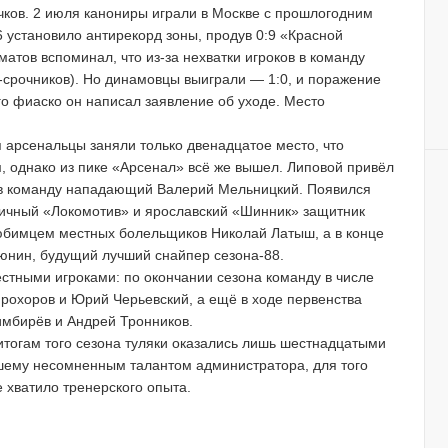
чков. 2 июля канониры играли в Москве с прошлогодним
6
установило антирекорд зоны, продув 0:9 «Красной
матов вспоминал, что
из-за
нехватки игроков в команду
-срочников
). Но динамовцы выиграли — 1:0, и поражение
го фиаско он написал заявление об уходе. Место
 арсенальцы заняли только двенадцатое место, что
 однако из пике «Арсенал» всё же вышел. Липовой привёл
я в команду нападающий Валерий Мельницкий. Появился
оличный «Локомотив» и ярославский «Шинник» защитник
любимцем местных болельщиков Николай Латыш, а в конце
тюнин, будущий лучший снайпер
сезона-88
.
стными игроками: по окончании сезона команду в числе
рохоров и Юрий Черьевский, а ещё в ходе первенства
имбирёв и Андрей Тронников.
итогам того сезона туляки оказались лишь шестнадцатыми
шему несомненным талантом администратора, для того
е хватило тренерского опыта.