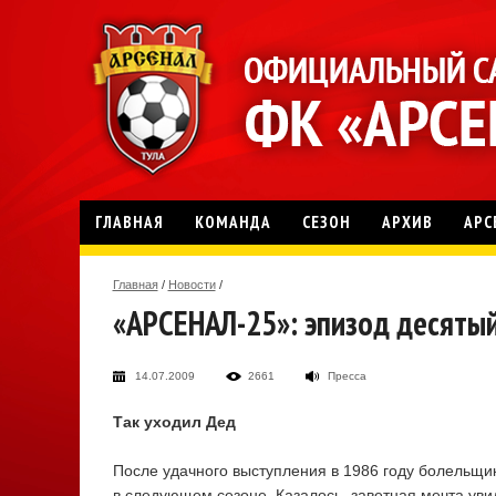
ГЛАВНАЯ
КОМАНДА
СЕЗОН
АРХИВ
АРС
Главная
/
Новости
/
«АРСЕНАЛ-25»: эпизод десяты
14.07.2009
2661
Пресса
Так уходил Дед
После удачного выступления в 1986 году болельщи
в следующем сезоне. Казалось, заветная мечта увид