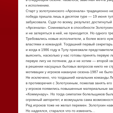
к исполнению.
Старт у золотухинского «Арсенала» традиционно не
победа пришла лишь в десятом туре — 19 июня ту
забуксовала. Судя по всему, результат, достигнутый
«Арсенала». Сомневаться в способности Золотухина
и не затеряться в ней, не приходится. Но одного тр
Требовались новые исполнители, а более всего ну
властями и командой. Тогдашний первый секретар
и когда в 1986 году в Тулу приезжали представите
выяснить, насколько у нас готовы принять первую ли
первую лигу не потянем, да и не хотим — второй хв
в решении насущных бытовых вопросов никто не ст
мотивации у игроков накануне
сезона-1987
не было
Не исключено, что тогдашний начальник команды Ле
в противоречия с Золотухиным, пожелав занять его
у игроков появились повышенные материальные зап
«Коммунару». Но тогда симпатии болельщиков были
огромный авторитет, и возмущала сама возможность 
Ряд игроков тоже не желал перемен. Золотухин нав
Но надеялся, старался
что-то
изменить…