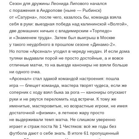
Сезон для дружины Леонида Липового начался
с поражения в Андропове (ныне — Рыбинск)
от «Сатурна», после чего, казалось бы, команда взяла
себя в руки: выездная победа над калининской «Волгой»,
две домашних ничьих с владимирским «Торпедо»
и «Знаменем труда». Затем был выигрыш в Москве
у такого неудобного в прошлом сезоне
«Динамо-2»
.
Но потом «Арсенал» угодил в череду неудач. И если дома
туляки выдавали порой не просто достойные, а и вовсе
отличные матчи, то на выезде канониры не взяли больше
ни одного очка.
«Арсенал» стал эдакой командой настроения: пошла
игра — блещет команда, мастера творят чудеса, если же
соперник с ходу взял быка за рога — канониры опускают
руки и не рвутся переломить ход встречи. К тому же
именитые, мастеровитые, но возрастные игроки, не имея
достаточной «физики», в летнюю жару просто
не выдерживали темп матча. Не слишком уверенно
играет и страж поста № 1 Чистяков: всё же годы без
футбола дают о себе знать. В итоге 61 пропущенный