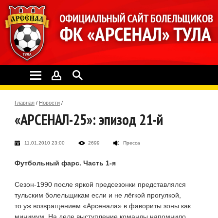
Главная
/
Новости
/
«АРСЕНАЛ-25»: эпизод 21-й
11.01.2010 23:00
2699
Пресса
Футбольный фарс. Часть
1-я
Сезон-1990
после яркой предсезонки представлялся
тульским болельщикам если и не лёгкой прогулкой,
то уж возвращением «Арсенала» в фавориты зоны как
минимум. На деле выступление команды напомнило