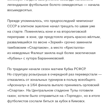
легендарное футбольное болото семидесятых — начала
восьмидесятых.
Прежде упоминалось, что предпоследний чемпионат
СССР в элитном эшелоне начал трещать по швам уже
на старте. Поменялись кони и на второлиговской
переправе: в зоне, где предстояло играть
красно-жёлтым
,
развалившийся по весне «Зоркий» срочно заменили
тамбовским «Спартаком», а место «Кристалла»
из неведомых Фалешт заняла ещё более экзотическая
«Кубань» с хутора Баранниковский.
По традиции начали сезон матчем Кубка РСФСР.
Но структуру розыгрыша в очередной раз переверстали —
отказались от зональных турниров в пользу всеобщего.
«Арсеналу» в 1/64 финала выпало принимать орловский
«Спартак». На Центральном стадионе Тулы готовили
газон; хотели было отправиться на «Торпедо», но в итоге
футболистов сослали биться за кубок в Кимовск.