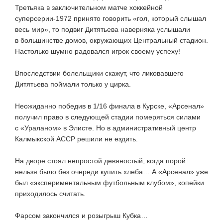
Третьяка в заключительном матче хоккейной
суперсерии-1972
принято говорить «гол, который слышал
весь мир», то подвиг Дитятьева наверняка услышали
в большинстве домов, окружающих Центральный стадион.
Настолько шумно радовался игрок своему успеху!
Впоследствии болельщики скажут, что ликовавшего
Дитятьева поймали только у цирка.
Неожиданно победив в 1/16 финала в Курске, «Арсенал»
получил право в следующей стадии померяться силами
с «Ураланом» в Элисте. Но в административный центр
Калмыкской АССР решили не ездить.
На дворе стоял непростой девяностый, когда порой
нельзя было без очереди купить хлеба… А «Арсенал» уже
был «экспериментальным футбольным клубом», копейки
приходилось считать.
Фарсом закончился и розыгрыш Кубка…