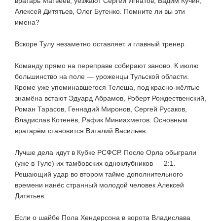
вратарь Матвеев, уезжают Сергей Игнатов, Вадим Кучин,
Алексей Дитятьев, Олег Бутенко. Помните ли вы эти
имена?
Вскоре Тулу незаметно оставляет и главный тренер.
Команду прямо на переправе собирают заново. К июлю
большинство на поле — уроженцы Тульской области.
Кроме уже упоминавшегося Телеша, под
красно-жёлтые
знамёна встают Эдуард Абрамов, Роберт Рождественский,
Роман Тарасов, Геннадий Миронов, Сергей Русаков,
Владислав Котенёв, Рафик Миниахметов. Основным
вратарём становится Виталий Васильев.
Лучше дела идут в Кубке РСФСР. После Орла обыграли
(уже в Туле) их тамбовских одноклубников — 2:1.
Решающий удар во втором тайме дополнительного
времени нанёс странный молодой человек Алексей
Дитятьев.
Если о шайбе Пола Хендерсона в ворота Владислава