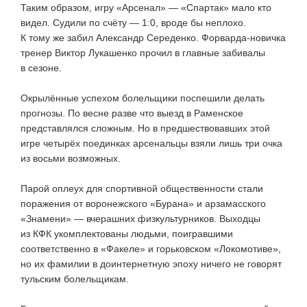
Таким образом, игру «Арсенал» — «Спартак» мало кто
видел. Судили по счёту — 1:0, вроде бы неплохо.
К тому же забил Александр Середенко.
Форварда-новичка
тренер Виктор Лукашенко прочил в главные забивалы
в сезоне.
Окрылённые успехом болельщики поспешили делать
прогнозы. По весне разве что выезд в Раменское
представлялся сложным. Но в предшествовавших этой
игре четырёх поединках арсенальцы взяли лишь три очка
из восьми возможных.
Парой оплеух для спортивной общественности стали
поражения от воронежского «Бурана» и арзамасского
«Знамени» — вчерашних физкультурников. Выходцы
из КФК укомплектованы людьми, поигравшими
соответственно в «Факеле» и горьковском «Локомотиве»,
но их фамилии в доинтернетную эпоху ничего не говорят
тульским болельщикам.