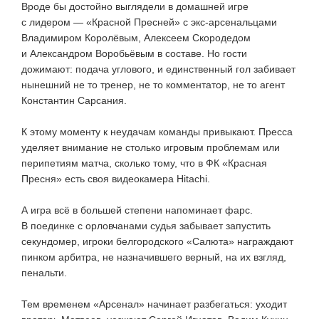
Вроде бы достойно выглядели в домашней игре
с лидером — «Красной Пресней» с
экс-арсенальцами
Владимиром Королёвым, Алексеем Скородедом
и Александром Воробьёвым в составе. Но гости
дожимают: подача углового, и единственный гол забивает
нынешний не то тренер, не то комментатор, не то агент
Константин Сарсания.
К этому моменту к неудачам команды привыкают. Пресса
уделяет внимание не столько игровым проблемам или
перипетиям матча, сколько тому, что в ФК «Красная
Пресня» есть своя видеокамера Hitachi.
А игра всё в большей степени напоминает фарс.
В поединке с орловчанами судья забывает запустить
секундомер, игроки белгородского «Салюта» награждают
пинком арбитра, не назначившего верный, на их взгляд,
пенальти.
Тем временем «Арсенал» начинает разбегаться: уходит