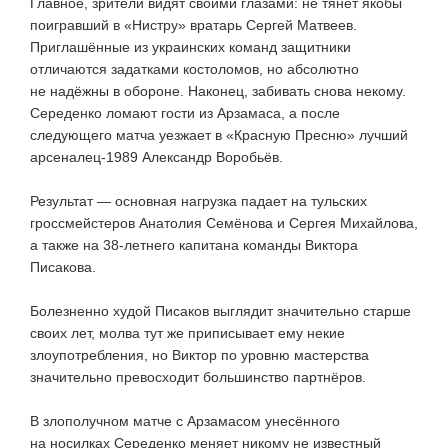
Главное, зрители видят своими глазами: не тянет якобы
поигравший в «Нистру» вратарь Сергей Матвеев.
Приглашённые из украинских команд защитники
отличаются задатками костоломов, но абсолютно
не надёжны в обороне. Наконец, забивать снова некому.
Середенко ломают гости из Арзамаса, а после
следующего матча уезжает в «Красную Пресню» лучший
арсеналец-1989
Александр Воробьёв.
Результат — основная нагрузка падает на тульских
гроссмейстеров Анатолия Семёнова и Сергея Михайлова,
а также на
38-летнего
капитана команды Виктора
Писакова.
Болезненно худой Писаков выглядит значительно старше
своих лет, молва тут же приписывает ему некие
злоупотребления, но Виктор по уровню мастерства
значительно превосходит большинство партнёров.
В злополучном матче с Арзамасом унесённого
на носилках Середенко меняет никому не известный