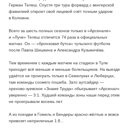
Герман Телеш. Спустя три тура форвард с венгерской
фамилией откроет свой лицевой счёт точным ударом
в Коломне.
Всего за шесть полных сезонов только в «Арсенале»
и «Луче» Телеш отличится 74 раза в официальных
матчах. Он — «бронзовая бутса» тульского футбола
после Павла Шишкина и Александра Кузьмичёва.
Тем временем с каждым матчем на стадион в Туле
приходит всё меньше и меньше болельщиков. На выезде
удаётся не проиграть только в Семилуках и Люберцах,
там команды схожего пошиба. Зато аутсайдер —
орехово-зуевское
«Знамя Труда» обыгрывает «Арсенал»
уверенно — 3:1. Худшей команды зоны наши перед этим
не проигрывали восемь лет.
А из поездки в Гомель и Бендеры
красно-жёлтые
и вовсе
привозят неприличные 1:8…