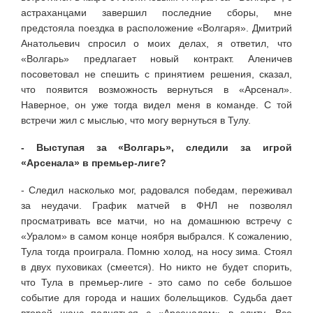
астраханцами завершил последние сборы, мне
предстояла поездка в расположение «Волгаря». Дмитрий
Анатольевич спросил о моих делах, я ответил, что
«Волгарь» пред­лагает новый контракт. Аленичев
посоветовал не спешить с принятием решения, сказал,
что появится возможность вернуться в «Арсенал».
Наверное, он уже тогда видел меня в команде. С той
встречи жил с мыслью, что могу вернуться в Тулу.
- Выступая за «Волгарь», следили зa игрой
«Арсенала» в премьер-лиге?
- Следил насколько мог, радовался победам, переживал
за неудачи. График матчей в ФНЛ не позволял
просматривать все матчи, но на домашнюю встречу с
«Уралом» в самом конце ноября выбрался. К сожалению,
Тула тогда проиг­рала. Помню холод, на носу зима. Стоял
в двух пуховиках (смеется). Но никто не будет спорить,
что Тула в премьер-лиге - это само по себе большое
событие для города и наших болельщиков. Судьба дает
второй шанс поднять­ся с «Арсеналом» в элиту. Все