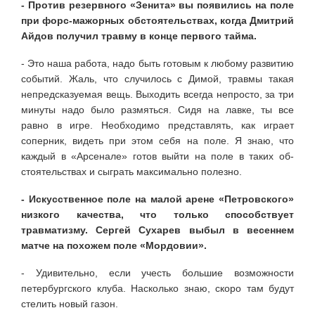
- Против резервного «Зенита» вы появились на поле
при форс-мажорных обстоятельствах, когда Дмитрий
Айдов получил травму в конце первого тайма.
- Это наша работа, надо быть готовым к любому развитию
событий. Жаль, что случилось с Димой, травмы такая
непред­сказуемая вещь. Выходить всегда непросто, за три
минуты надо было размяться. Сидя на лавке, ты все
равно в игре. Необходимо представлять, как играет
соперник, видеть при этом себя на поле. Я знаю, что
каждый в «Арсенале» готов выйти на поле в таких об­
стоятельствах и сыграть максимально по­лезно.
- Искусственное поле на малой аре­не «Петровского»
низкого качества, что только способствует
травматизму. Сер­гей Сухарев выбыл в весеннем
матче на похожем поле «Мордовии».
- Удивительно, если учесть большие возможности
петербургского клуба. Насколько знаю, скоро там будут
стелить новый газон.