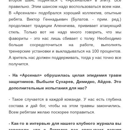
правильно. Этим шансом надо воспользоваться всем нам.
В «Арсенале» подобрался хороший коллектив, опытные
ребята. Виктор Геннадьевич (Булатов. - прим. ред.)
продолжает традиции Алениче­ва, прививает атакующий
стиль. Только вот не надо много говорить, что мы
фавориты - это нас лишь сбивает с толку. Необходимо
больше сосредоточиться на работе, выпол­нять
тренерские установки и выкладываться на 100 процентов.
А зритель нас должен поддерживать, тогда у нас точно все
полу­чится.
- На «Арсенал» обрушилась целая эпидемия травм
защитников.
Выбыли Сухарев, Димидко, Айдов. Это
дополнительные испытания для нас?
- Такое случается в каждой команде. У нас есть глубина
состава и дай бог, чтобы на этом травмы закончились.
Всем ребятам желаю поскорее поправиться.
- Как-то в интервью для нашего клубного журнала вы
говорили, что с Димидко вас связывает давняя