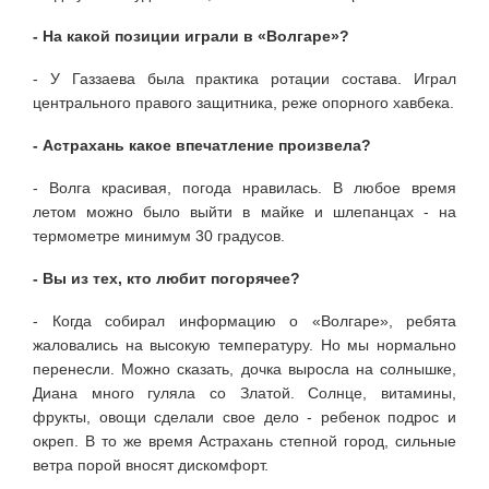
- На какой позиции играли в «Вол­гаре»?
- У Газзаева была практика ротации состава. Играл
центрального правого за­щитника, реже опорного хавбека.
- Астрахань какое впечатление про­извела?
- Волга красивая, погода нравилась. В любое время
летом можно было выйти в майке и шлепанцах - на
термометре мини­мум 30 градусов.
- Вы из тех, кто любит погорячее?
- Когда собирал информацию о «Вол­гаре», ребята
жаловались на высокую тем­пературу. Но мы нормально
перенесли. Можно сказать, дочка выросла на солныш­ке,
Диана много гуляла со Златой. Солнце, витамины,
фрукты, овощи сделали свое дело - ребенок подрос и
окреп. В то же вре­мя Астрахань степной город, сильные
ветра порой вносят дискомфорт.