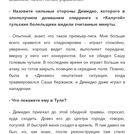
- Назовите сильные стороны Димидко, которого в
злополучном домашнем спарринге с «Калугой»
тульские бо­лельщики видели считанные минуты.
- Опытный, знает, что такое премьер-лига. Мне больше
всего нравится его хладнокровие - играет спокойно,
уверенно, хорошо видит поле, выполняет передачи,
вверху у него нет конкурентов. Бог не обидел Сашу
голевым чутьем. В последнее время он играет больше на
атаку, но готов закрыть позицию в середине поля. Помню,
была в «Динамо» нештатная ситуация, когда
травмировался Саша Кержаков, и Димидко даже играл в
нападении.
- Что покажете ему в Туле?
- Димидко приехал до этой обидной травмы, спросил,
куда сходить. Довез его до центра города, говорю,
погуляй. И быстрей меня сходил в кремль. Я там давно не
был, но, как знаю, после реконструкции там стало