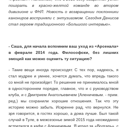
поиграть в красно-желтой команде во втором
дивизионе и ФНЛ.
Новость о возвращении поклонники
канониров восприняли с энтузиазмом. Сегодня Денисов
стал героем традиционного «Большого интервью».
- Саша, для начала вспомним ваш уход из «Арсенала»
в феврале 2014 года. Философски, без лишних
эмоций как можно оценить ту ситуацию?
- Такие вещи иногда происходят. С тех пор, надеюсь, я
стал мудрее и умнее, хочется думать, что впредь такого
со мной не произойдет. То решение не принималось мной
в одностороннем порядке, главное, что и с руководством
клуба, и с Дмитрием Ана­тольевичем (Аленичевым. - прим.
ред.) мы сохранили хорошие отношения. Так что эту
историю можно забыть. Искренне рад, что вернулся. Не
зря говорится, в гостях хорошо, а дома лучше. Был такой
случай в Туле, в межсезонье зи­мой 2015 года неожиданно
встретился в ка­фе с Аленичевым. Я играл за «Волгарь», с