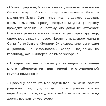
- Семья. Здоровье, благосостояние, душевное равновесие
близких. Хочу, чтобы моя прекрасная половинка Диана и
малень­кая Злата были счастливы, стараюсь радовать
своим вниманием. Правда, каждый отъезд на тренировку
проходит болезненно, потому что дочка не отпускает.
Стараюсь развиваться как личность, расширяю кругозор,
стремлюсь узнавать но­вое. Накануне недавнего матча в
Санкт-Пе­тербурге с «Зенитом-2» с удовольствием сходил
с ребятами в Исаакиевский собор. Поднялись на
колоннаду, очень интересная была экскурсия.
- Говорят, что вы собрали у товари­щей по команде
много абонементов для своей многочисленной
группы поддерж­ки.
- Просил у ребят, кто мог поделиться. За меня болеют
родители, тетя, дяди, со­седи... Жена с дочкой были на
первой игре. Жаль, не удалось выйти на поле, но их под­
держка все равно чувствуется.