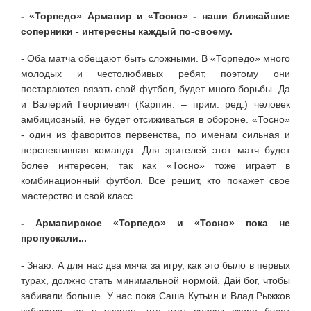
- «Торпедо» Армавир и «Тосно» - наши ближайшие
соперники - интересны каждый по-своему.
- Оба матча обещают быть сложными. В «Торпедо» много
молодых и честолюбивых ребят, поэтому они
постараются вязать свой футбол, будет много борьбы. Да
и Валерий Георгиевич (Карпин. – прим. ред.) человек
амбициозный, не будет отсиживаться в обороне. «Тосно»
- один из фаворитов первенства, по именам сильная и
перспективная команда. Для зрителей этот матч будет
более интересен, так как «Тосно» тоже играет в
комбинационный футбол. Все решит, кто покажет свое
мастерство и свой класс.
- Армавирское «Торпедо» и «Тосно» пока не
пропускали...
- Знаю. А для нас два мяча за игру, как это было в первых
турах, должно стать минимальной нормой. Дай бог, чтобы
забивали больше. У нас пока Саша Кутьин и Влад Рыжков
забивали, но я уверен, что этот список скоро будет