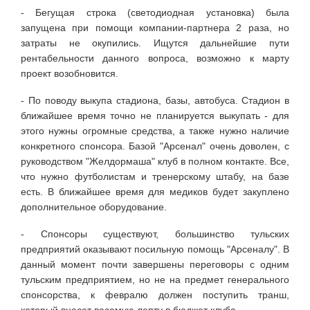
- Бегущая строка (светодиодная установка) была
запущена при помощи компании-партнера 2 раза, но
затраты не окупились. Ищутся дальнейшие пути
рентабельности данного вопроса, возможно к марту
проект возобновится.
- По поводу выкупа стадиона, базы, автобуса. Стадион в
ближайшее время точно не планируется выкупать - для
этого нужны огромные средства, а также нужно наличие
конкретного спонсора. Базой "Арсенал" очень доволен, с
руководством "Желдормаша" клуб в полном контакте. Все,
что нужно футболистам и тренерскому штабу, на базе
есть. В ближайшее время для медиков будет закуплено
дополнительное оборудование.
- Спонсоры существуют, большинство тульских
предприятий оказывают посильную помощь "Арсеналу". В
данный момент почти завершены переговоры с одним
тульским предприятием, но не на предмет генерального
спонсорства, к февралю должен поступить транш,
который внесет весомую лепту в бюджет клуба.