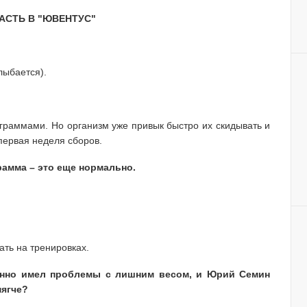
АСТЬ В "ЮВЕНТУС"
лыбается).
граммами. Но организм уже привык быстро их скидывать и
 первая неделя cборов.
рамма – это еще нормально.
ать на тренировках.
янно имел проблемы с лишним весом, и Юрий Семин
мягче?