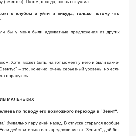
у (смеется). Потом, правда, вновь выпустил.
ракт с клубом и уйти в никуда, только потому что
?
сли бы у меня были адекватные предложения из других
ом. Хотя, может быть, на тот момент у него и были какие-
вентус" – это, конечно, очень серьезный уровень, но если
его порадуюсь.
ТИВ МАЛЕНЬКИХ
еляева по поводу его возможного перехода в "Зенит".
та" буквально пару дней назад. В отпуске старался вообще
Если действительно есть предложение от "Зенита", дай бог,