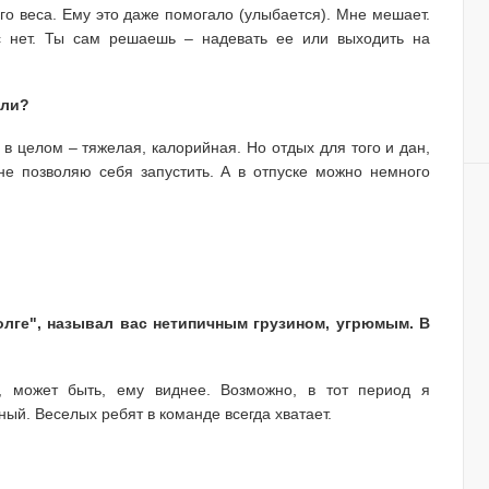
го веса. Ему это даже помогало (улыбается). Мне мешает.
ас нет. Ты сам решаешь – надевать ее или выходить на
али?
 в целом – тяжелая, калорийная. Но отдых для того и дан,
не позволяю себя запустить. А в отпуске можно немного
олге", называл вас нетипичным грузином, угрюмым. В
, может быть, ему виднее. Возможно, в тот период я
ый. Веселых ребят в команде всегда хватает.