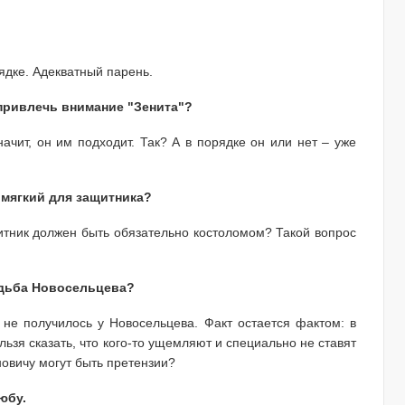
ядке. Адекватный парень.
 привлечь внимание "Зенита"?
начит, он им подходит. Так? А в порядке он или нет – уже
 мягкий для защитника?
щитник должен быть обязательно костоломом? Такой вопрос
судьба Новосельцева?
 не получилось у Новосельцева. Факт остается фактом: в
ьзя сказать, что кого-то ущемляют и специально не ставят
новичу могут быть претензии?
юбу.