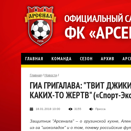
ГЛАВНАЯ
КОМАНДА
СЕЗОН
АРХИВ
АРС
Главная
/
Новости
/
ГИА ГРИГАЛАВА: "ТВИТ ДЖИК
КАКИХ-ТО ЖЕРТВ" («Спорт-Эксп
18.01.2018 10:00
3155
Пресса
Защитник "Арсенала" – о грузинской кухне, Алек
из-за "шоколадок" и о том, почему российские ф