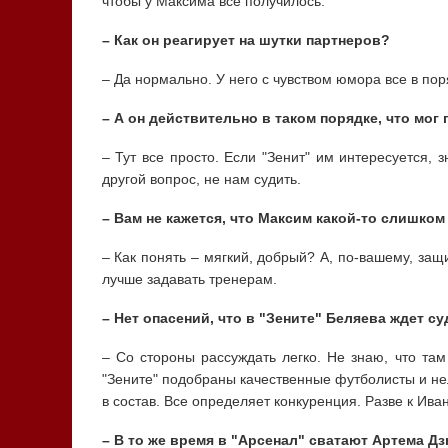
чтобы у Максима все получилось.
– Как он реагирует на шутки партнеров?
– Да нормально. У него с чувством юмора все в пор
– А он действительно в таком порядке, что мог
– Тут все просто. Если "Зенит" им интересуется, з
другой вопрос, не нам судить.
– Вам не кажется, что Максим какой-то слишком
– Как понять – мягкий, добрый? А, по-вашему, за
лучше задавать тренерам.
– Нет опасений, что в "Зените" Беляева ждет 
– Со стороны рассуждать легко. Не знаю, что там
"Зените" подобраны качественные футболисты и нел
в состав. Все определяет конкуренция. Разве к Ива
– В то же время в "Арсенал" сватают Артема Дз