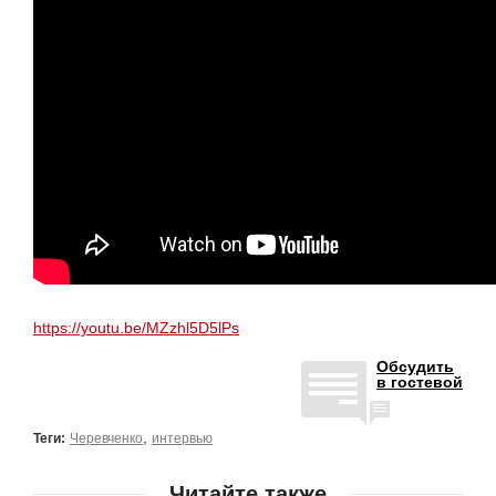
https://youtu.be/MZzhl5D5lPs
Обсудить
в гостевой
,
Теги:
Черевченко
интервью
Читайте также