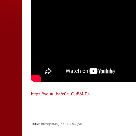
https://youtu.be/c0c_GuBM-Fs
,
,
Теги:
интервью
77
Фильцов