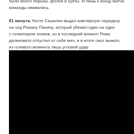
было много борьбы, фолов и суеты. И лишь к концу матча
команды оживились.
81 минута.
Костя Сашилин выдал ювелирную передачу
на ход Роману Панину, который убежал один на один
с голкипером хозяев, но в последний момент Рома
далековато отпустил от себя мяч, и в итоге смог выжать
из голевого момента лишь угловой удар: