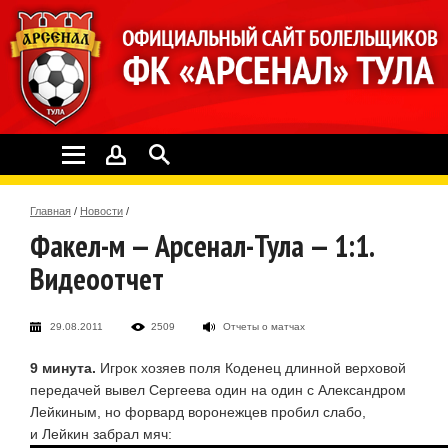
Главная
/
Новости
/
Факел-м — Арсенал-Тула — 1:1.
Видеоотчет
29.08.2011
2509
Отчеты о матчах
9 минута.
Игрок хозяев поля Коденец длинной верховой
передачей вывел Сергеева один на один с Александром
Лейкиным, но форвард воронежцев пробил слабо,
и Лейкин забрал мяч: