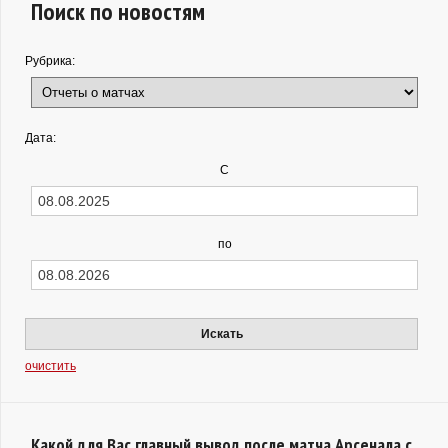
Поиск по новостям
Рубрика:
Дата:
С
по
Искать
очистить
Какой для Вас главный вывод после матча Арсенала с