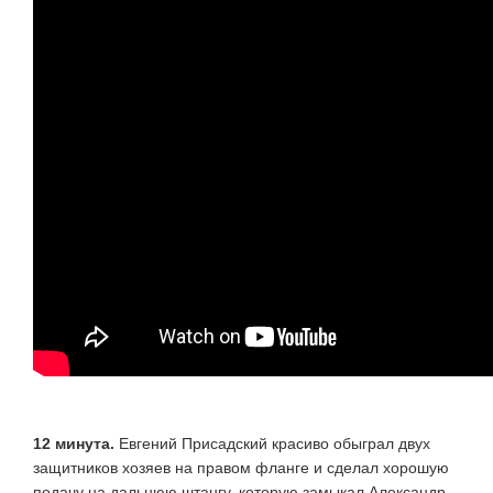
12 минута.
Евгений Присадский красиво обыграл двух
защитников хозяев на правом фланге и сделал хорошую
подачу на дальнюю штангу, которую замыкал Александр