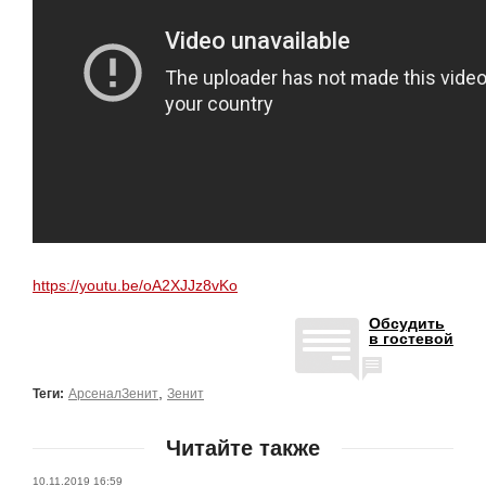
https://youtu.be/oA2XJJz8vKo
Обсудить
в гостевой
,
Теги:
АрсеналЗенит
Зенит
Читайте также
10.11.2019 16:59