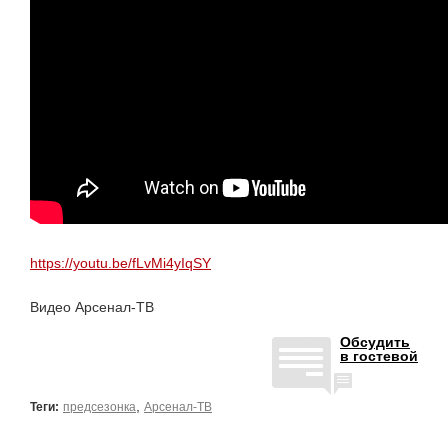
https://youtu.be/fLvMi4yIqSY
Видео Арсенал-ТВ
Обсудить
в гостевой
,
Теги:
предсезонка
Арсенал-ТВ