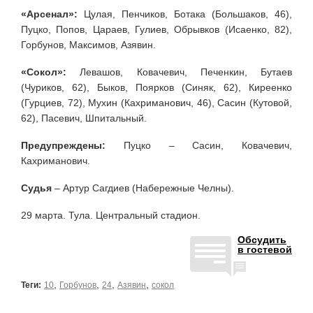
«Арсенал»:
Цулая, Пенчиков, Ботака (Большаков, 46),
Пуцко, Попов, Цараев, Гулиев, Обрывков (Исаенко, 82),
Горбунов, Максимов, Азявин.
«Сокол»:
Левашов, Ковачевич, Печенкин, Бутаев
(Чуриков, 62), Быков, Поярков (Синяк, 62), Киреенко
(Гурциев, 72), Мухин (Кахриманович, 46), Сасин (Кутовой,
62), Пасевич, Шпитальный.
Предупреждены:
Пуцко – Сасин, Ковачевич,
Кахриманович.
Судья
– Артур Сагдиев (Набережные Челны).
29 марта. Тула. Центральный стадион.
Обсудить
в гостевой
,
,
,
,
Теги:
10
Горбунов
24
Азявин
сокол