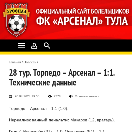
Главная
/
Новости
/
28 тур. Торпедо – Арсенал – 1:1.
Технические данные
20.04.2024 19:58
2278
Отчеты о матчах
Торпедо – Арсенал – 1:1 (1:0).
Нереализованный пенальти:
Макаров (12, вратарь).
Голы:
Москвичёв (37) – 1:0, Окоронкво (84) – 1:1.