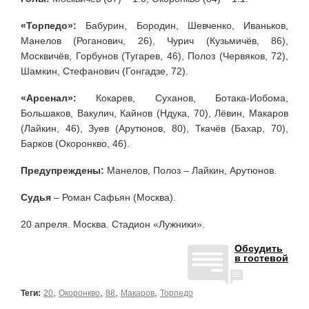
«Торпедо»:
Бабурин, Бородин, Шевченко, Иваньков,
Манелов (Роганович, 26), Чурич (Кузьмичёв, 86),
Москвичёв, Горбунов (Тугарев, 46), Полоз (Червяков, 72),
Шамкин, Стефанович (Гонгадзе, 72).
«Арсенал»:
Кокарев, Суханов, Ботака-Иобома,
Большаков, Вакулич, Кайнов (Ндука, 70), Лёвин, Макаров
(Лайкин, 46), Зуев (Арутюнов, 80), Ткачёв (Бахар, 70),
Барков (Окоронкво, 46).
Предупреждены:
Манелов, Полоз – Лайкин, Арутюнов.
Судья
– Роман Сафьян (Москва).
20 апреля. Москва. Стадион «Лужники».
Обсудить
в гостевой
,
,
,
,
Теги:
20
Окоронкво
88
Макаров
Торпедо