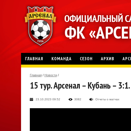
ГЛАВНАЯ
КОМАНДА
СЕЗОН
АРХИВ
АРС
Главная
/
Новости
/
15 тур. Арсенал – Кубань – 3:1
23.10.2023 09:52
3082
Отчеты о матчах