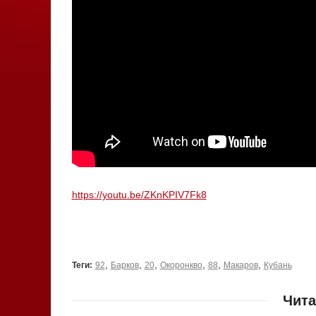
https://youtu.be/ZKnKPIV7Fk8
,
,
,
,
,
,
Теги:
92
Барков
20
Окоронкво
88
Макаров
Кубань
Чита