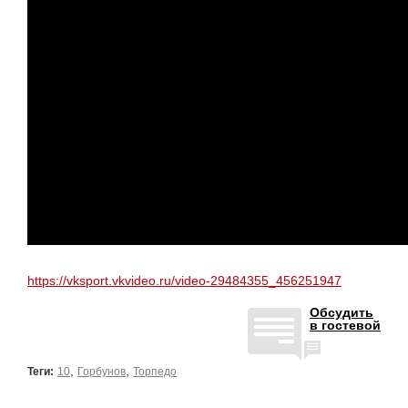
https://vksport.vkvideo.ru/video-29484355_456251947
Обсудить
в гостевой
,
,
Теги:
10
Горбунов
Торпедо