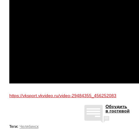
https://vksport.vkvideo.ru/video-29484355_456252083
Обсудить
в гостевой
Теги:
Челябинск