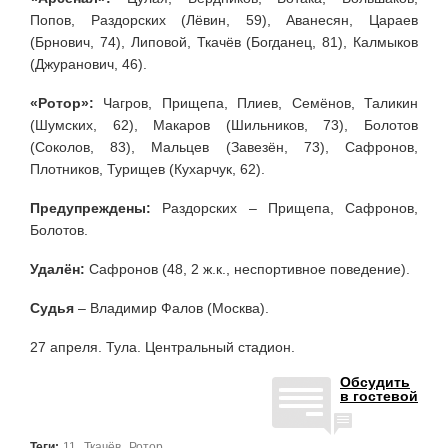
Попов, Раздорских (Лёвин, 59), Аванесян, Цараев
(Брнович, 74), Липовой, Ткачёв (Богданец, 81), Калмыков
(Джуранович, 46).
«Ротор»:
Чагров, Прищепа, Плиев, Семёнов, Таликин
(Шумских, 62), Макаров (Шильников, 73), Болотов
(Соколов, 83), Мальцев (Завезён, 73), Сафронов,
Плотников, Турищев (Кухарчук, 62).
Предупреждены:
Раздорских – Прищепа, Сафронов,
Болотов.
Удалён:
Сафронов (48, 2 ж.к., неспортивное поведение).
Судья
– Владимир Фалов (Москва).
27 апреля. Тула. Центральный стадион.
Обсудить
в гостевой
,
,
Теги:
11
Ткачёв
Ротор