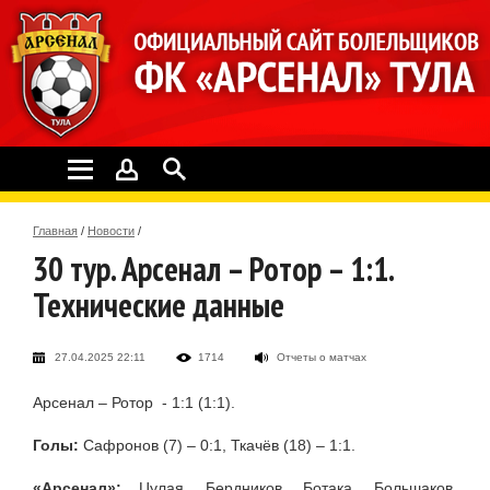
Главная
/
Новости
/
30 тур. Арсенал – Ротор – 1:1.
Технические данные
27.04.2025 22:11
1714
Отчеты о матчах
Арсенал – Ротор - 1:1 (1:1).
Голы:
Сафронов (7) – 0:1, Ткачёв (18) – 1:1.
«Арсенал»:
Цулая, Бердников, Ботака, Большаков,