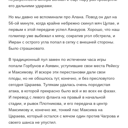
его дальними ударами.
Но мы давно не вспоминали про Алана. Повод он дал на
56-ой минуте, когда крайне небрежно скинул мяч Цулае, и
первым к этой передаче успел Азнауров. Хорошо, что наш
голкипер уже выбежал к мячу, сократив угол обстрела, и
Имран с острого угла попал в сетку с внешней стороны.
Было страшновато.
В традиционный пул замен по истечении часа игры
попали Горбунов и Азявин, уступившие свои места Рейесу
и Максимову. И вскоре эти перестановки дали свои
плоды, но не обошлось тут, конечно, и без пресловутого
сегодня Цараева. Тулякам удалась очень породистая
атака, в которой прекрасно было всё и во всех ее фазах.
И перевод с левого фланга на правый в начальной
стадии, и рывок Плотникова, и его передача в центр
Максимову и, конечно же, тонкий пас Максима на
Цараева, который остался с мячом один против Чагрова и
своего шанса не упустил.