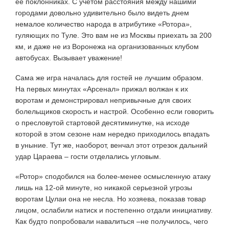
ее поклонниках. С учетом расстояния между нашими
городами довольно удивительно было видеть днем
немалое количество народа в атрибутике «Ротора»,
гуляющих по Туле. Это вам не из Москвы приехать за 200
км, и даже не из Воронежа на организованных клубом
автобусах. Вызывает уважение!
Сама же игра началась для гостей не лучшим образом.
На первых минутах «Арсенал» прижал волжан к их
воротам и демонстрировал непривычные для своих
болельщиков скорость и настрой. Особенно если говорить
о пресловутой стартовой десятиминутке, на исходе
которой в этом сезоне нам нередко приходилось впадать
в уныние. Тут же, наоборот, венчал этот отрезок дальний
удар Цараева – гости отделались угловым.
«Ротор» сподобился на более-менее осмысленную атаку
лишь на 12-ой минуте, но никакой серьезной угрозы
воротам Цулаи она не несла. Но хозяева, показав товар
лицом, ослабили натиск и постепенно отдали инициативу.
Как будто попробовали навалиться –не получилось, чего