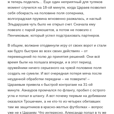
ж теперь поделать… Еще один неприятный для туляков
момент случился на 18-ой минуте, когда Цараев позволил
себя обокрасть на половине поля соперника,
волгоградская пружина мгновенно разжалась, и наглый
Эльдарушев чуть было не открыл счет. Сначала ему
повезло с парой рикошетов, а потом не повезло с
Пенчиковым, который успел подстраховать партнеров.
В общем, волжане отодвинули игру от своих ворот и стали
как будто быстрее во всех своих действиях – от
перемещений по полю до принятия решений. Они всё
время были на полшага впереди, и в этот период
оружейники ничего серьезного на чужой половине поля
создать не сумели. И вот очередная потеря мяча после
неудачной обработки передачи – не поверите! –
Цараевым привела к быстрой контратаке на 31-ой
минуте. Азнауров промчался по флангу, пробил с острого
угла и попал в штангу. А вот почему первым на добивании
оказался Трошечкин, а не кто-то из четырех обитавших
там же защитников в красно-желтых футболках – вопрос
уже не к Цараеву. Что интересно, Александр попал в ту же