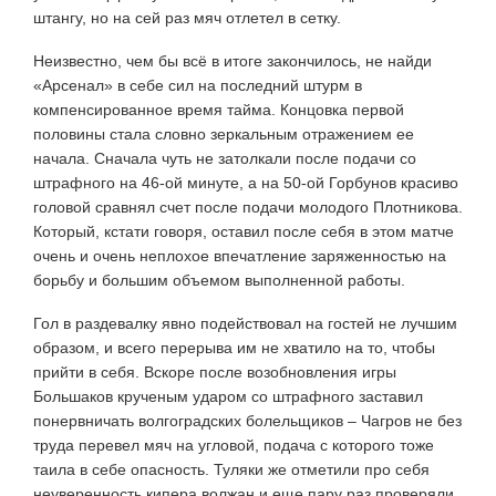
штангу, но на сей раз мяч отлетел в сетку.
Неизвестно, чем бы всё в итоге закончилось, не найди
«Арсенал» в себе сил на последний штурм в
компенсированное время тайма. Концовка первой
половины стала словно зеркальным отражением ее
начала. Сначала чуть не затолкали после подачи со
штрафного на 46-ой минуте, а на 50-ой Горбунов красиво
головой сравнял счет после подачи молодого Плотникова.
Который, кстати говоря, оставил после себя в этом матче
очень и очень неплохое впечатление заряженностью на
борьбу и большим объемом выполненной работы.
Гол в раздевалку явно подействовал на гостей не лучшим
образом, и всего перерыва им не хватило на то, чтобы
прийти в себя. Вскоре после возобновления игры
Большаков крученым ударом со штрафного заставил
понервничать волгоградских болельщиков – Чагров не без
труда перевел мяч на угловой, подача с которого тоже
таила в себе опасность. Туляки же отметили про себя
неуверенность кипера волжан и еще пару раз проверяли