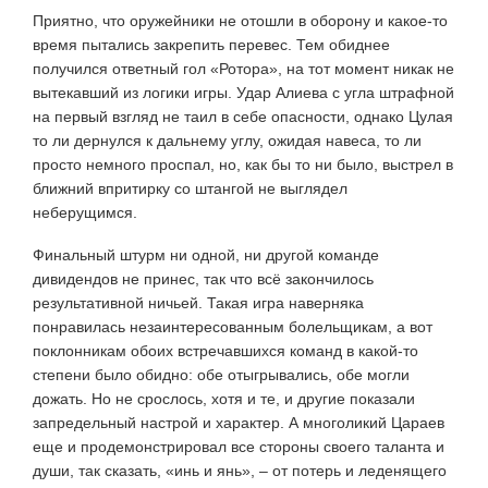
Приятно, что оружейники не отошли в оборону и какое-то
время пытались закрепить перевес. Тем обиднее
получился ответный гол «Ротора», на тот момент никак не
вытекавший из логики игры. Удар Алиева с угла штрафной
на первый взгляд не таил в себе опасности, однако Цулая
то ли дернулся к дальнему углу, ожидая навеса, то ли
просто немного проспал, но, как бы то ни было, выстрел в
ближний впритирку со штангой не выглядел
неберущимся.
Финальный штурм ни одной, ни другой команде
дивидендов не принес, так что всё закончилось
результативной ничьей. Такая игра наверняка
понравилась незаинтересованным болельщикам, а вот
поклонникам обоих встречавшихся команд в какой-то
степени было обидно: обе отыгрывались, обе могли
дожать. Но не срослось, хотя и те, и другие показали
запредельный настрой и характер. А многоликий Цараев
еще и продемонстрировал все стороны своего таланта и
души, так сказать, «инь и янь», – от потерь и леденящего