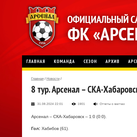
ГЛАВНАЯ
КОМАНДА
СЕЗОН
АРХИВ
АРС
Главная
/
Новости
/
8 тур. Арсенал – СКА-Хабаровс
31.08.2024 22:01
1901
Отчеты о матчах
Арсенал – СКА-Хабаровск – 1:0 (0:0).
Гол:
Хабибов (61).