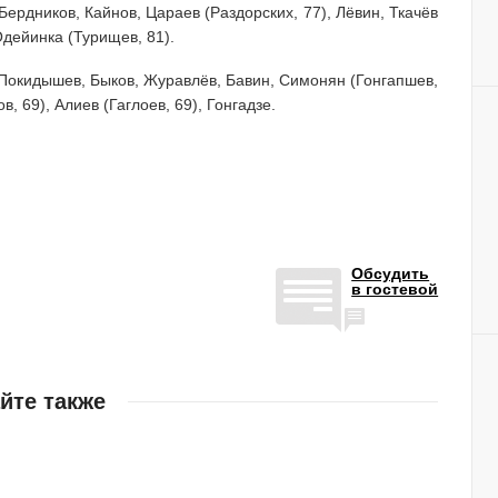
ердников, Кайнов, Цараев (Раздорских, 77), Лёвин, Ткачёв
 Одейинка (Турищев, 81).
 Покидышев, Быков, Журавлёв, Бавин, Симонян (Гонгапшев,
, 69), Алиев (Гаглоев, 69), Гонгадзе.
Обсудить
в гостевой
йте также