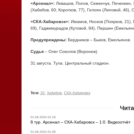
«Арсенал»:
Левашов, Попов, Семенчук, Печенкин, Б
(Хабибов, 60; Коротков, 77), Гелоян (Липовой, 46),
«СКА-Хабаровск»:
Имамов, Носков (Поярков, 21),
69), Гаджимурадов (Кутовой, 84), Першин (Емельянов
Предупреждены:
Бердников – Быков, Емельянов.
Судья
– Олег Соколов (Воронеж).
31 августа. Тула. Центральный стадион.
,
,
Теги:
20
Хабибов
СКА-Хабаровск
Чита
01.09.2024 01:19
8 тур. Арсенал – СКА-Хабаровск – 1:0. Видеоотчёт
01.09.2024 01:39