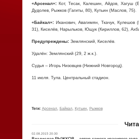
«Арсенал»:
Кот, Тесак, Калешин, Айдов, Хагуш (Е
Дудолев, Рыжков (Гагиты, 80), Кутьин (Маслов, 75).
«Байкал»:
Иканович, Авагимян, Ткачук, Кулешов 
31), Киселёв, Нарыльков, Ющук (Кириллов, 62), Ахб
Предупреждены:
Землянский, Киселёв.
Удалён: Землянский (29, 2 ж.к.).
Судья – Игорь Низовцев (Нижний Новгород).
11 июля. Тула. Центральный стадион.
,
,
,
Теги:
Арсенал
Байкал
Кутьин
Рыжков
Чита
02.08.2015 20:30
Владислав РЫЖКОВ – автор самого красивого гола