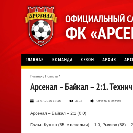
ГЛАВНАЯ
КОМАНДА
СЕЗОН
АРХИВ
АРС
Главная
/
Новости
/
Арсенал – Байкал – 2:1. Техни
11.07.2015 18:45
3103
Отчеты о матчах
Арсенал – Байкал – 2:1 (0:0).
Голы:
Кутьин (55, с пенальти) – 1:0, Рыжков (58) – 2