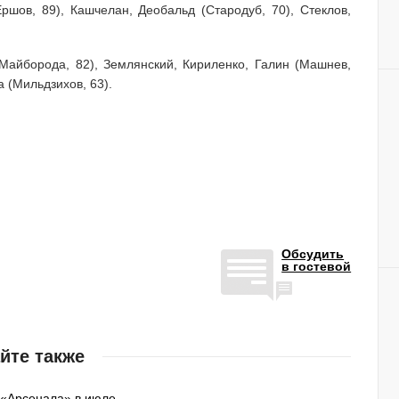
ршов, 89), Кашчелан, Деобальд (Стародуб, 70), Стеклов,
(Майборода, 82), Землянский, Кириленко, Галин (Машнев,
а (Мильдзихов, 63).
Обсудить
в гостевой
йте также
 «Арсенала» в июле