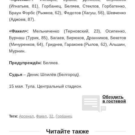
(Игнатьев, 81), Горбанец, Беляев, Стеклов, Горбатенко,
Браун Форбс (Рыжков, 62), Федотов (Хагуш, 56), Шевченко
(Аджоев, 87).
«Факел»:
Мельниченко (Терновский, 23), Осипенко,
Бурнаш (Турик, 85), Багаев, Бирюков, Дранников, Бекетов
(Мичуренков, 64), Гриднев, Гаракоев (Рылов, 62), Альшин,
Мурнин.
Предупреждён:
Беляев.
Судья
– Денис Шпилёв (Белгород).
15 мая. Тула. Центральный стадион.
Обсудить
в гостевой
,
,
,
Теги:
Арсенал
Факел
32
Горбанец
Читайте также