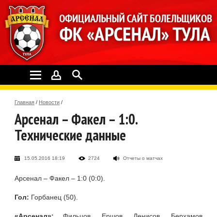
Главная
/
Новости
/
Арсенал – Факел – 1:0.
Технические данные
15.05.2016 18:19
2724
Отчеты о матчах
Арсенал – Факел – 1:0 (0:0).
Гол:
Горбанец (50).
«Арсенал»:
Фильцов, Ершов, Денисов, Берхамов