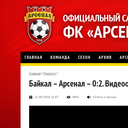
ГЛАВНАЯ
КОМАНДА
СЕЗОН
АРХИВ
АРС
Главная
/
Новости
/
Байкал – Арсенал – 0:2. Видео
21.05.2016 11:07
3901
Отчеты о матчах