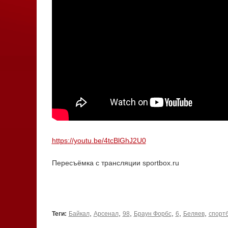
https://youtu.be/4tcBlGhJ2U0
Пересъёмка с трансляции sportbox.ru
,
,
,
,
,
,
Теги:
Байкал
Арсенал
98
Браун Форбс
6
Беляев
спорт