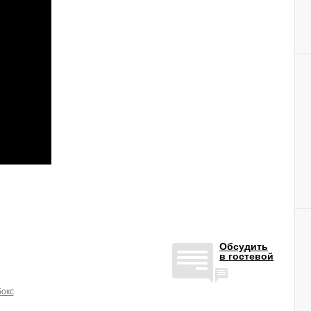
Обсудить
в гостевой
бокс