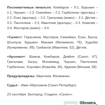
Послематчевые пенальти:
Комбаров – 0:1, Бурыкин –
1:1, Чаушич – 1:2, Семейкин – 2:2, Горбатенко (вратарь) –
2:2, Есин (вратарь) – 2:2, Григалава (мимо) – 2:2, Дёгтев –
3:2, Пантелеев – 3:3, Ивантеев (вратарь) – 3:3, Ковалёв –
3:4, Мастеров (мимо) – 3:4.
«Салют»:
Герасимов, Мастеров, Семейкин, Есин, Басов,
Штыпула, Бурыкин, Манаев (Матвевнин, 76), Худобко
(Кучерявенко, 89), Грибанов (Ивантеев, 52), Дёгтев.
«Арсенал»:
Шамов, Комбаров, Довбня (Сокол, 67),
Григалава, Хагуш, Мохаммед, Чаушич, Пантелеев,
Горбатенко, Хлусевич (Ковалёв, 46), Аджоев (Минаев, 58).
Предупреждены:
Ивантеев, Матвевнин.
Судья
– Иван Абросимов (Санкт-Петербург).
23 сентября. Белгород. Стадион «Салют».
Обсудить