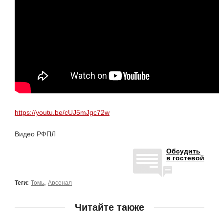
https://youtu.be/cUJ5mJgc72w
Видео РФПЛ
Обсудить
в гостевой
,
Теги:
Томь
Арсенал
Читайте также