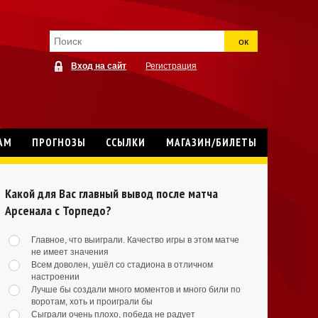
ок
Вход на сайт
Регистрация
АМ
ПРОГНОЗЫ
ССЫЛКИ
МАГАЗИН/БИЛЕТЫ
Какой для Вас главный вывод после матча
Арсенала с Торпедо?
Главное, что выиграли. Качество игры в этом матче
не имеет значения
Всем доволен, ушёл со стадиона в отличном
настроении
Лучше бы создали много моментов и много били по
воротам, хоть и проиграли бы
Сыграли очень плохо, победа не радует