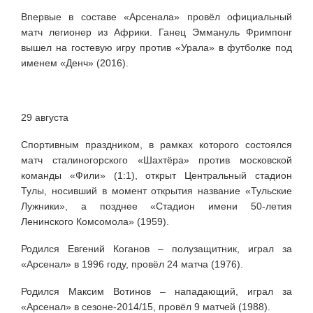
Впервые в составе
«Арсенала» провёл официальный
матч легионер из Африки. Ганец Эммануль Фримпонг
вышел на гостевую игру против
«Урала» в футболке под
именем
«Денч» (2016).
29 августа
Спортивным праздником, в рамках которого состоялся
матч сталиногорского «Шахтёра» против московской
команды «Фили» (1:1), открыт Центральный стадион
Тулы, носивший в момент открытия название «Тульские
Лужники», а позднее «Стадион имени 50-летия
Ленинского Комсомола» (1959).
Родился Евгений Коганов – полузащитник, играл за
«Арсенал» в 1996 году, провёл 24 матча (1976).
Родился Максим Вотинов – нападающий, играл за
«Арсенал» в сезоне-2014/15, провёл 9 матчей (1988).