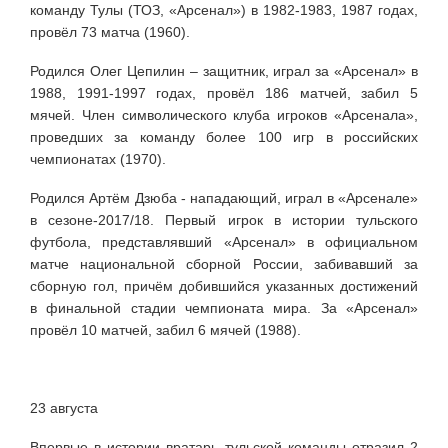
команду Тулы (ТОЗ, «Арсенал») в 1982-1983, 1987 годах,
провёл 73 матча (1960).
Родился Олег Цепилин – защитник, играл за «Арсенал» в
1988, 1991-1997 годах, провёл 186 матчей, забил 5
мячей. Член символического клуба игроков «Арсенала»,
проведших за команду более 100 игр в российских
чемпионатах (1970).
Родился Артём Дзюба - нападающий, играл в
«Арсенале»
в сезоне-
2017/18. Первый игрок в истории тульского
футбола, представлявший
«Арсенал»
в официальном
матче национальной сборной России, забивавший за
сборную гол, причём добившийся указанных достижений
в финальной стадии чемпионата мира. За
«Арсенал»
провёл 10 матчей, забил 6 мячей
(1988).
23 августа
Впервые в истории вратарь тульской команды отразил 2