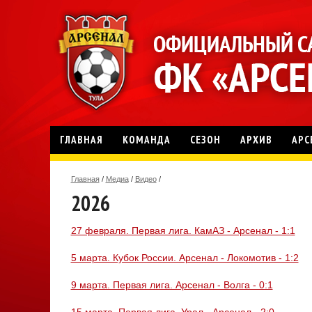
ГЛАВНАЯ
КОМАНДА
СЕЗОН
АРХИВ
АРС
Главная
/
Медиа
/
Видео
/
2026
27 февраля. Первая лига. КамАЗ - Арсенал - 1:1
5 марта. Кубок России. Арсенал - Локомотив - 1:2
9 марта. Первая лига. Арсенал - Волга - 0:1