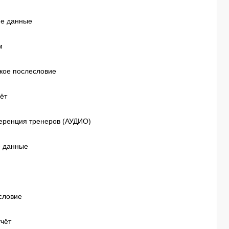
ие данные
м
ское послесловие
ёт
ференция тренеров (АУДИО)
е данные
есловие
тчёт