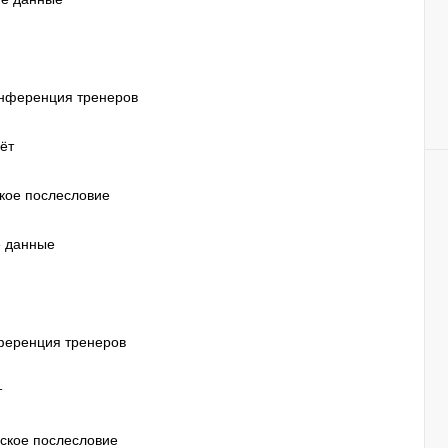
конференция тренеров
ёт
ское послесловие
е данные
нференция тренеров
т
еское послесловие