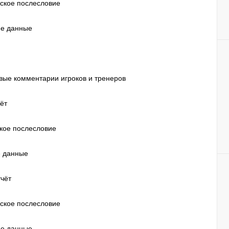
еское послесловие
ие данные
евые комментарии игроков и тренеров
ёт
ское послесловие
е данные
тчёт
еское послесловие
ие данные