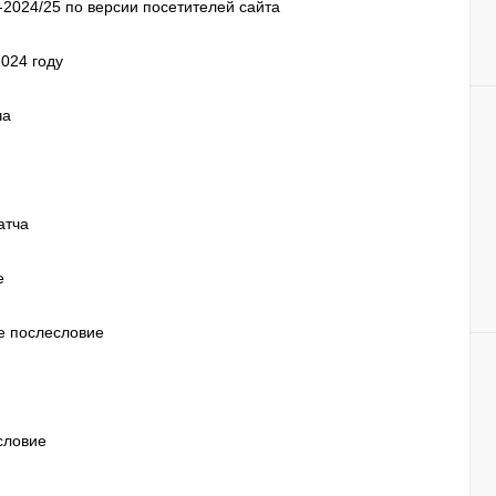
2024/25 по версии посетителей сайта
024 году
ча
атча
е
ое послесловие
словие