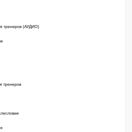
ия тренеров (АУДИО)
ые
ия тренеров
ослесловие
ые