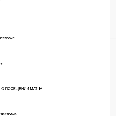
слесловие
ые
Я О ПОСЕЩЕНИИ МАТЧА
ослесловие