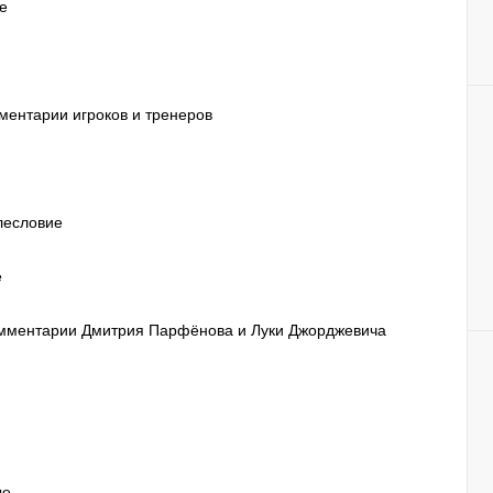
е
мментарии игроков и тренеров
слесловие
е
комментарии Дмитрия Парфёнова и Луки Джорджевича
ые