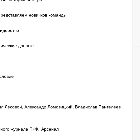
едставляем новичков команды
Видеоотчёт
нические данные
есловие
л Лесовой, Александр Ломовицкий, Владислав Пантелеев
ого журнала ПФК "Арсенал"