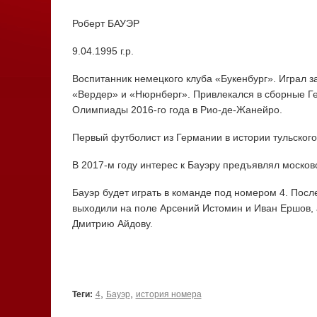
Роберт БАУЭР
9.04.1995 г.р.
Воспитанник немецкого клуба «Букенбург». Играл 
«Вердер» и «Нюрнберг». Привлекался в сборные Г
Олимпиады 2016-го года в Рио-де-Жанейро.
Первый футболист из Германии в истории тульского
В 2017-м году интерес к Бауэру предъявлял москов
Бауэр будет играть в команде под номером 4. Посл
выходили на поле Арсений Истомин и Иван Ершов, 
Дмитрию Айдову.
,
,
Теги:
4
Бауэр
история номера