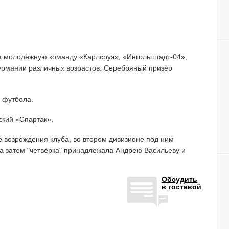
за молодёжную команду «Карлсруэ», «Ингольштадт-04»,
ермании различных возрастов. Серебряный призёр
 футбола.
ский «Спартак».
е возрождения клуба, во втором дивизионе под ним
а затем "четвёрка" принадлежала Андрею Васильеву и
Обсудить
в гостевой