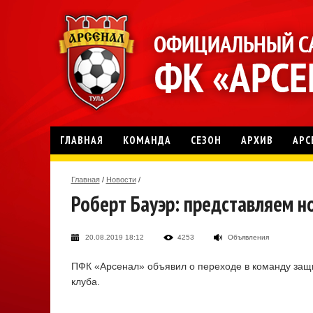
ГЛАВНАЯ
КОМАНДА
СЕЗОН
АРХИВ
АРС
Главная
/
Новости
/
Роберт Бауэр: представляем 
20.08.2019 18:12
4253
Объявления
ПФК «Арсенал» объявил о переходе в команду защи
клуба.