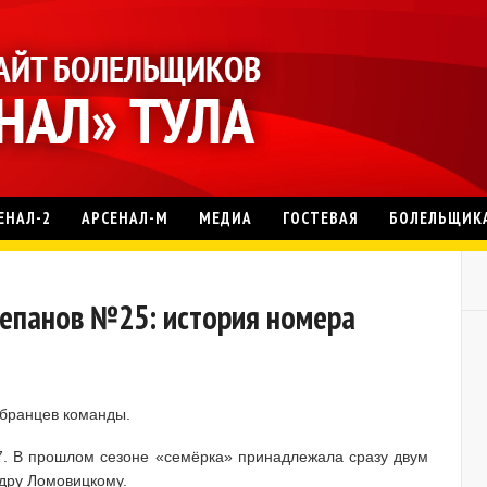
ЕНАЛ-2
АРСЕНАЛ-М
МЕДИА
ГОСТЕВАЯ
БОЛЕЛЬЩИК
тепанов №25: история номера
бранцев команды.
. В прошлом сезоне «семёрка» принадлежала сразу двум
дру Ломовицкому.