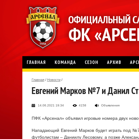
ГЛАВНАЯ
КОМАНДА
СЕЗОН
АРХИВ
АРС
Главная
/
Новости
/
Евгений Марков №7 и Данил С
14.06.2021 19:34
4158
Объявления
ПФК «Арсенал» объявил игровые номера двух ново
Нападающий Евгений Марков будет играть под №7
футболистам – Даниилу Лесовому, а позже Алексан