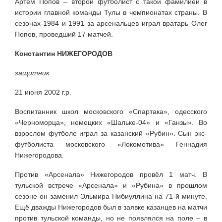
Артём Попов – второй футболист с такой фамилией в
истории главной команды Тулы в чемпионатах страны. В
сезонах-1984 и 1991 за арсенальцев играл вратарь Олег
Попов, проведший 17 матчей.
Константин НИЖЕГОРОДОВ
защитник
21 июня 2002 г.р.
Воспитанник школ московского «Спартака», одесского
«Черноморца», немецких «Шальке-04» и «Ганзы». Во
взрослом футболе играл за казанский «Рубин». Сын экс-
футболиста московского «Локомотива» Геннадия
Нижегородова.
Против «Арсенала» Нижегородов провёл 1 матч. В
тульской встрече «Арсенала» и «Рубина» в прошлом
сезоне он заменил Эльмира Нибиуллина на 71-й минуте.
Ещё дважды Нижегородов был в заявке казанцев на матчи
против тульской команды, но не появлялся на поле – в