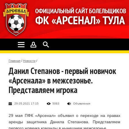
Главная
/
Новости
/
Данил Степанов - первый новичок
«Арсенала» в межсезонье.
Представляем игрока
29.05.2021 17:15
5063
Объявления
29 мая ПФК «Арсенал» объявил о переходе на правах
аренды защитника Данила Степанова. Представляем
первого новичка команды в нынешнем межсезонье.