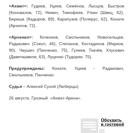
«Ахмат»:
Гудиев, Уциев, Семёнов, Лысцов, Быстров
(Коновалов, 72), Нижич, Тимофеев, Уткин (Швец, 62),
Бериша (Кадыров, 89), Карапузов (Полярус, 62), Конате
(Архипов, 72).
«Арсенал»:
Коченков, Смольников, Новосельцев,
Радакович (Сокол, 46), Степанов, Костадинов (Марков,
90), Чаушич (Панченко, 75), Гулиев, Ткачёв, Хлусевич
(Давиташвили, 63), Луценко (Тудорие, 75).
Предупреждены:
Конате, Уциев - Радакович,
Смольников, Панченко.
Судья
– Алексей Сухой (Люберцы).
26 августа. Грозный. «Ахмат-Арена».
Обсудить
в гостевой