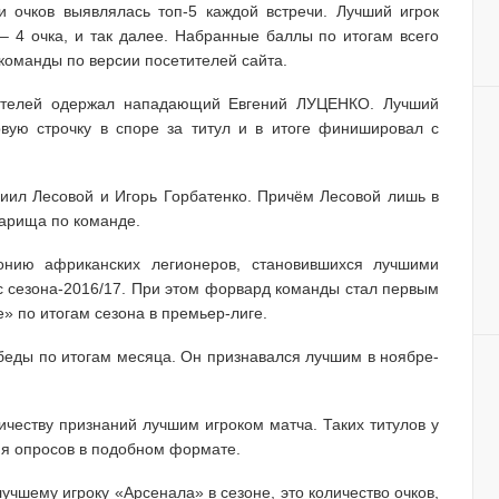
 очков выявлялась топ-5 каждой встречи. Лучший игрок
 – 4 очка, и так далее. Набранные баллы по итогам всего
команды по версии посетителей сайта.
ателей одержал нападающий Евгений ЛУЦЕНКО. Лучший
вую строчку в споре за титул и в итоге финишировал с
иил Лесовой и Игорь Горбатенко. Причём Лесовой лишь в
варища по команде.
онию африканских легионеров, становившихся лучшими
с сезона-2016/17. При этом форвард команды стал первым
» по итогам сезона в премьер-лиге.
обеды по итогам месяца. Он признавался лучшим в ноябре-
честву признаний лучшим игроком матча. Таких титулов у
ия опросов в подобном формате.
учшему игроку «Арсенала» в сезоне, это количество очков,