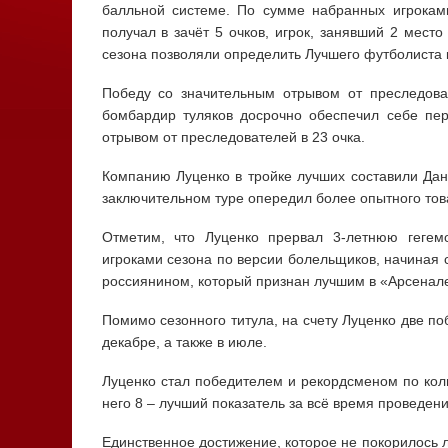
балльной системе. По сумме набранных игроками
получал в зачёт 5 очков, игрок, занявший 2 место
сезона позволяли определить Лучшего футболиста 
Победу со значительным отрывом от преследов
бомбардир туляков досрочно обеспечил себе пер
отрывом от преследователей в 23 очка.
Компанию Луценко в тройке лучших составили Дан
заключительном туре опередил более опытного то
Отметим, что Луценко прервал 3-летнюю гегем
игроками сезона по версии болельщиков, начиная 
россиянином, который признан лучшим в «Арсенале
Помимо сезонного титула, на счету Луценко две п
декабре, а также в июле.
Луценко стал победителем и рекордсменом по коли
него 8 – лучший показатель за всё время проведен
Единственное достижение, которое не покорилось л