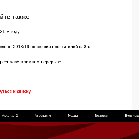
йте также
21-м году
зоне-2018/19 по версии посетителей сайта
«Арсенала» в зимнем перерыве
уться к списку
Арсенал-2
Арсенал-м
Медиа
Гостевая
Болельщ