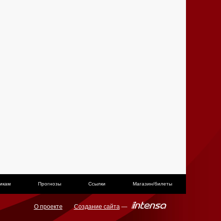
икам
Прогнозы
Ссылки
Магазин/билеты
О проекте
Создание сайта
—