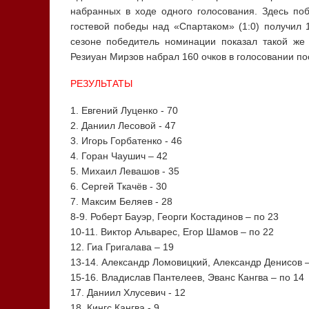
набранных в ходе одного голосования. Здесь по
гостевой победы над «Спартаком» (1:0) получил 
сезоне победитель номинации показал такой же 
Резиуан Мирзов набрал 160 очков в голосовании п
РЕЗУЛЬТАТЫ
1. Евгений Луценко - 70
2. Даниил Лесовой - 47
3. Игорь Горбатенко - 46
4. Горан Чаушич – 42
5. Михаил Левашов - 35
6. Сергей Ткачёв - 30
7. Максим Беляев - 28
8-9. Роберт Бауэр, Георги Костадинов – по 23
10-11. Виктор Альварес, Егор Шамов – по 22
12. Гиа Григалава – 19
13-14. Александр Ломовицкий, Александр Денисов –
15-16. Владислав Пантелеев, Эванс Кангва – по 14
17. Даниил Хлусевич - 12
18. Кингс Кангва - 9