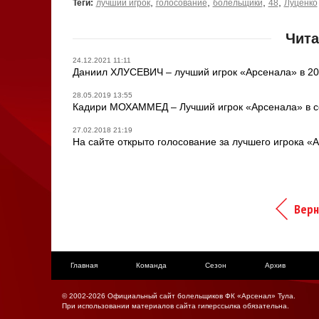
,
,
,
,
Теги:
лучший игрок
голосование
болельщики
48
Луценко
Чита
24.12.2021 11:11
Даниил ХЛУСЕВИЧ – лучший игрок «Арсенала» в 20
28.05.2019 13:55
Кадири МОХАММЕД – Лучший игрок «Арсенала» в се
27.02.2018 21:19
На сайте открыто голосование за лучшего игрока 
Верн
Главная
Команда
Сезон
Архив
© 2002-2026 Официальный сайт болельщиков ФК «Арсенал» Тула.
При использовании материалов сайта гиперссылка обязательна.