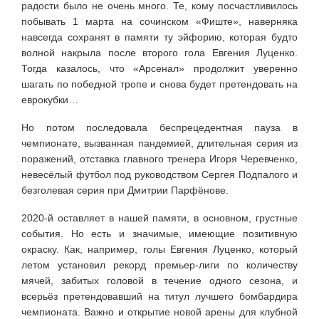
радости было не очень много. Те, кому посчастливилось
побывать 1 марта на сочинском «Фиште», наверняка
навсегда сохранят в памяти ту эйфорию, которая будто
волной накрыла после второго гола Евгения Луценко.
Тогда казалось, что «Арсенал» продолжит уверенно
шагать по победной тропе и снова будет претендовать на
еврокубки…
Но потом последовала беспрецедентная пауза в
чемпионате, вызванная пандемией, длительная серия из
поражений, отставка главного тренера Игоря Черевченко,
невесёлый футбол под руководством Сергея Подпалого и
безголевая серия при Дмитрии Парфёнове.
2020-й оставляет в нашей памяти, в основном, грустные
события. Но есть и значимые, имеющие позитивную
окраску. Как, например, голы Евгения Луценко, который
летом установил рекорд премьер-лиги по количеству
мячей, забитых головой в течение одного сезона, и
всерьёз претендовавший на титул лучшего бомбардира
чемпионата. Важно и открытие новой арены для клубной