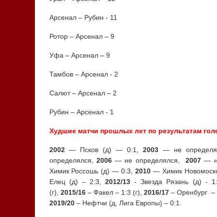
Арсенал – Рубин - 11
Ротор – Арсенал – 9
Уфа – Арсенал – 9
Тамбов – Арсенал - 2
Салют – Арсенал – 2
Рубин – Арсенал - 1
Худшие матчи прошлых лет по результатам го
2002
— Псков (д) — 0:1,
2003
— не определя
определялся,
2006
— не определялся,
2007
— н
Химик Россошь (д) — 0:3,
2010
— Химик Новомосков
Елец (д) – 2:3,
2012/13
- Звезда Рязань (д) - 1
(г),
2015/16
– Факел – 1:3 (г),
2016/17
– Оренбург – 0
2019/20
– Нефтчи (д, Лига Европы) – 0:1.