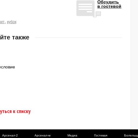
Обсудить
в гостевой
,
нит
кубок
йте также
есловие
уться к списку
Арсенал-2
Арсенал-м
Медиа
Гостевая
Болельщ