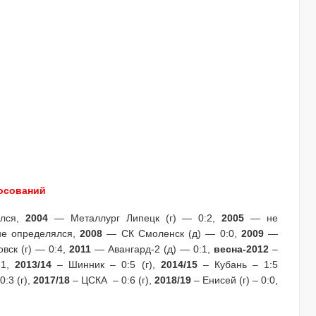
лосований
лся,
2004
— Металлург Липецк (г) — 0:2,
2005
— не
е определялся,
2008
— СК Смоленск (д) — 0:0,
2009
—
ск (г) — 0:4,
2011
— Авангард-2 (д) — 0:1,
весна-2012
–
:1,
2013/14
– Шинник – 0:5 (г),
2014/15
– Кубань – 1:5
:3 (г),
2017/18
– ЦСКА – 0:6 (г),
2018/19
– Енисей (г) – 0:0,