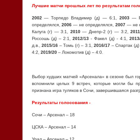
Лучшие матчи прошлых лет по результатам го
2002
— Торпедо Владимир (д) — 6:1,
2003
— Р
определялся,
2006
— не определялся,
2007
— не 
Калуга (г) — 3:1,
2010
— Днепр-2 (г) — 3:2,
201
Россошь (д) – 2:1,
2012/13
- Факел (д) - 4:1,
2013
д.в.,
2015/16
– Томь (г) – 3:1,
2016/17
– Спартак (д)
4:2,
2019/20
– Локомотив (д) – 4:0.
Выбор худших матчей «Арсенала» в сезоне был го
вспомнили целых 9 встреч, которые могли бы пр
признана игра туляков в Сочи, завершившаяся разг
Результаты голосования -
Сочи – Арсенал – 18
ЦСКА – Арсенал – 14
Урал – Арсенал – 12