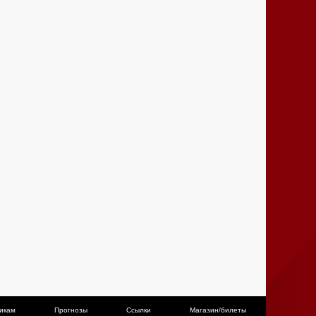
икам
Прогнозы
Ссылки
Магазин/билеты