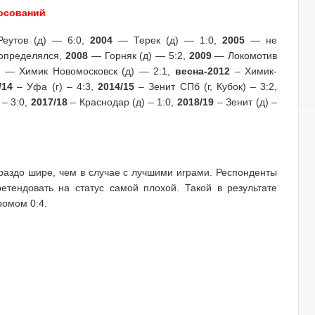
лосований
еутов (д) — 6:0,
2004
— Терек (д) — 1:0,
2005
— не
определялся,
2008
— Горняк (д) — 5:2,
2009
— Локомотив
1
— Химик Новомосковск (д) — 2:1,
весна-2012
– Химик-
/14
– Уфа (г) – 4:3,
2014/15
– Зенит СПб (г, Кубок) – 3:2,
 – 3:0,
2017/18
– Краснодар (д) – 1:0,
2018/19
– Зенит (д) –
раздо шире, чем в случае с лучшими играми. Респонденты
етендовать на статус самой плохой. Такой в результате
ромом 0:4.